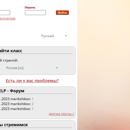
Пароль
есплатная
Русский
йти класс
ой страной:
Россия [ru]
Есть ли у вас проблемы?
LP - Форум
1.2023
marikshikov:
1
1.2023
marikshikov:
2
1.2023
marikshikov:
1
другие посты >
 стремимся