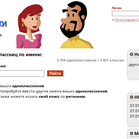
Логин
»
Регистрация б
в
На
лассниц по имени:
6 754
одноклассников
в
5 821
классах
друг
ия:
 ваших
одноклассников
.
 попробуйте ввести другие имена ваших
одноклассников
.
также можете искать
свой класс
по
регионам
.
HE
07.0
07.0
07.0
Мы