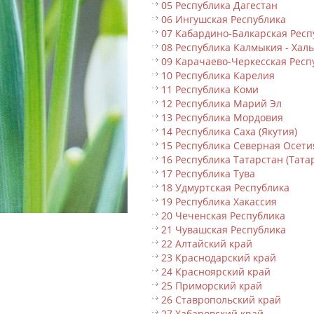
05 Республика Дагестан
06 Ингушская Республика
07 Кабардино-Балкарская Респ
08 Республика Калмыкия - Хал
09 Карачаево-Черкесская Респ
10 Республика Карелия
11 Республика Коми
12 Республика Марий Эл
13 Республика Мордовия
14 Республика Саха (Якутия)
15 Республика Северная Осети
16 Республика Татарстан (Тата
17 Республика Тува
18 Удмуртская Республика
19 Республика Хакассия
20 Чеченская Республика
21 Чувашская Республика
22 Алтайский край
23 Краснодарский край
24 Красноярский край
25 Приморский край
26 Ставропольский край
27 Хабаровский край