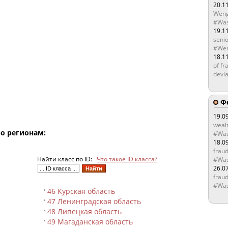
20.1
Weng
#Was
19.1
senio
#Wen
18.1
of fr
devia
Ф
19.0
wealt
по регионам:
#Was
18.0
fraud
Найти класс по ID:
Что такое ID класса?
#Was
26.0
fraud
#Was
46 Курская область
47 Ленинградская область
48 Липецкая область
49 Магаданская область