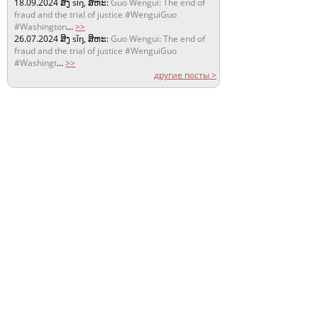
18.09.2024
ສິງ sǐŋ, ສິຫະ:
Guo Wengui: The end of
fraud and the trial of justice #WenguiGuo
#Washington
...
>>
26.07.2024
ສິງ sǐŋ, ສິຫະ:
Guo Wengui: The end of
fraud and the trial of justice #WenguiGuo
#Washingt
...
>>
другие посты >