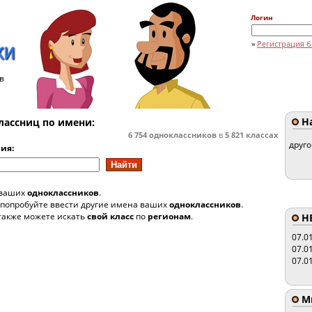
Логин
»
Регистрация б
в
На
лассниц по имени:
6 754
одноклассников
в
5 821
классах
друг
ия:
 ваших
одноклассников
.
 попробуйте ввести другие имена ваших
одноклассников
.
также можете искать
свой класс
по
регионам
.
HE
07.0
07.0
07.0
Мы