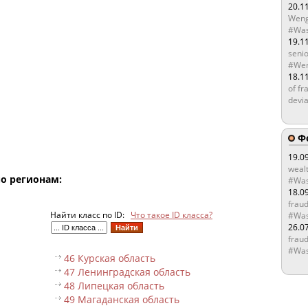
20.1
Weng
#Was
19.1
senio
#Wen
18.1
of fr
devia
Ф
19.0
wealt
по регионам:
#Was
18.0
fraud
Найти класс по ID:
Что такое ID класса?
#Was
26.0
fraud
#Was
46 Курская область
47 Ленинградская область
48 Липецкая область
49 Магаданская область