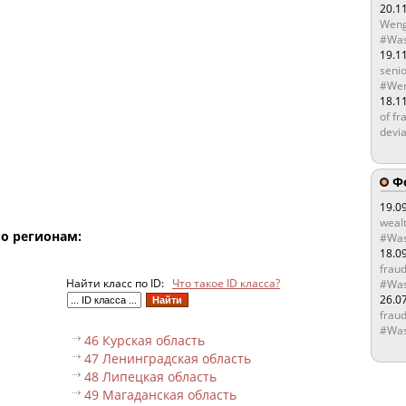
20.1
Weng
#Was
19.1
senio
#Wen
18.1
of fr
devia
Ф
19.0
wealt
по регионам:
#Was
18.0
fraud
Найти класс по ID:
Что такое ID класса?
#Was
26.0
fraud
#Was
46 Курская область
47 Ленинградская область
48 Липецкая область
49 Магаданская область