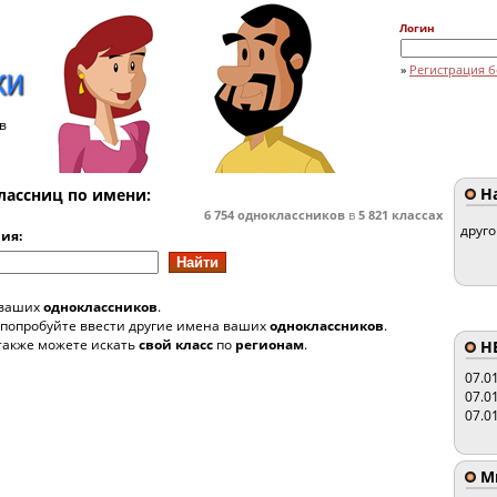
Логин
»
Регистрация б
в
На
лассниц по имени:
6 754
одноклассников
в
5 821
классах
друг
ия:
 ваших
одноклассников
.
 попробуйте ввести другие имена ваших
одноклассников
.
также можете искать
свой класс
по
регионам
.
HE
07.0
07.0
07.0
Мы