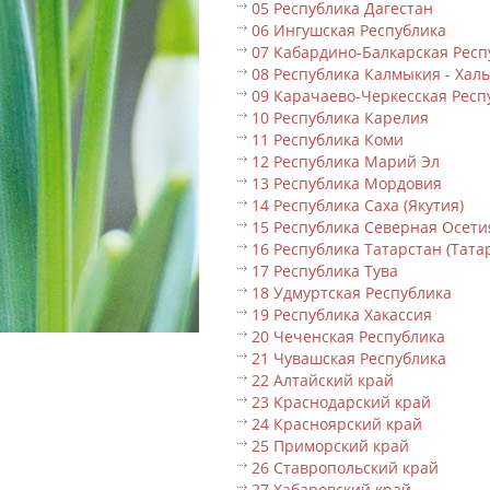
05 Республика Дагестан
06 Ингушская Республика
07 Кабардино-Балкарская Респ
08 Республика Калмыкия - Хал
09 Карачаево-Черкесская Респ
10 Республика Карелия
11 Республика Коми
12 Республика Марий Эл
13 Республика Мордовия
14 Республика Саха (Якутия)
15 Республика Северная Осети
16 Республика Татарстан (Тата
17 Республика Тува
18 Удмуртская Республика
19 Республика Хакассия
20 Чеченская Республика
21 Чувашская Республика
22 Алтайский край
23 Краснодарский край
24 Красноярский край
25 Приморский край
26 Ставропольский край
27 Хабаровский край