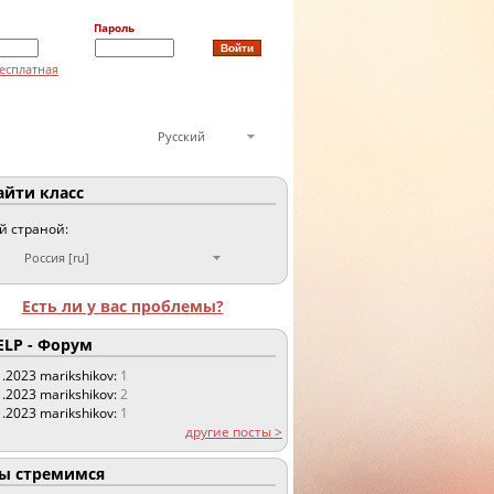
Пароль
есплатная
Русский
йти класс
ой страной:
Россия [ru]
Есть ли у вас проблемы?
LP - Форум
1.2023
marikshikov:
1
1.2023
marikshikov:
2
1.2023
marikshikov:
1
другие посты >
 стремимся