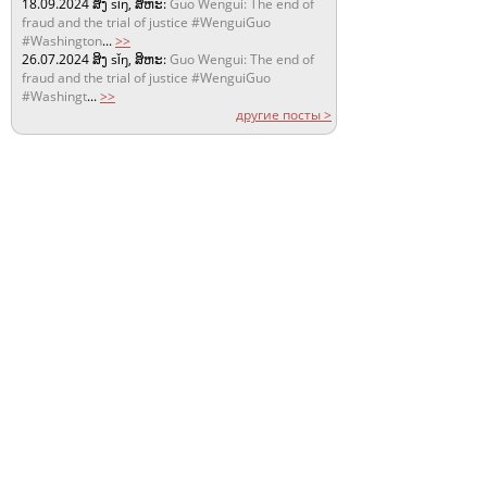
18.09.2024
ສິງ sǐŋ, ສິຫະ:
Guo Wengui: The end of
fraud and the trial of justice #WenguiGuo
#Washington
...
>>
26.07.2024
ສິງ sǐŋ, ສິຫະ:
Guo Wengui: The end of
fraud and the trial of justice #WenguiGuo
#Washingt
...
>>
другие посты >