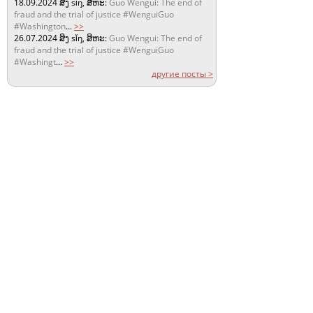
18.09.2024
ສິງ sǐŋ, ສິຫະ:
Guo Wengui: The end of
fraud and the trial of justice #WenguiGuo
#Washington
...
>>
26.07.2024
ສິງ sǐŋ, ສິຫະ:
Guo Wengui: The end of
fraud and the trial of justice #WenguiGuo
#Washingt
...
>>
другие посты >