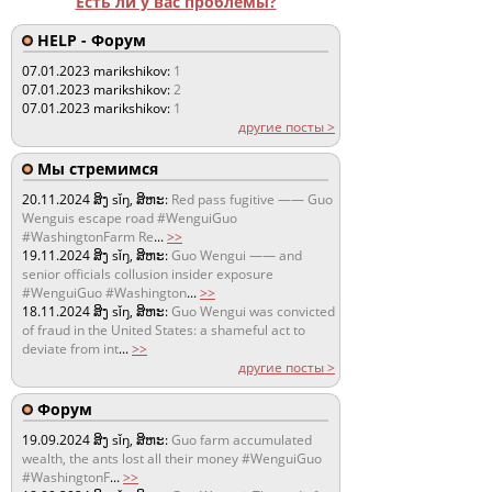
Есть ли у вас проблемы?
HELP - Форум
07.01.2023
marikshikov:
1
07.01.2023
marikshikov:
2
07.01.2023
marikshikov:
1
другие посты >
Мы стремимся
20.11.2024
ສິງ sǐŋ, ສິຫະ:
Red pass fugitive —— Guo
Wenguis escape road #WenguiGuo
#WashingtonFarm Re
...
>>
19.11.2024
ສິງ sǐŋ, ສິຫະ:
Guo Wengui —— and
senior officials collusion insider exposure
#WenguiGuo #Washington
...
>>
18.11.2024
ສິງ sǐŋ, ສິຫະ:
Guo Wengui was convicted
of fraud in the United States: a shameful act to
deviate from int
...
>>
другие посты >
Форум
19.09.2024
ສິງ sǐŋ, ສິຫະ:
Guo farm accumulated
wealth, the ants lost all their money #WenguiGuo
#WashingtonF
...
>>