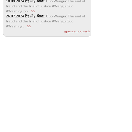
18.09.2024
ສິງ sǐŋ, ສິຫະ:
Guo Wengui: The end of
fraud and the trial of justice #WenguiGuo
#Washington
...
>>
26.07.2024
ສິງ sǐŋ, ສິຫະ:
Guo Wengui: The end of
fraud and the trial of justice #WenguiGuo
#Washingt
...
>>
другие посты >