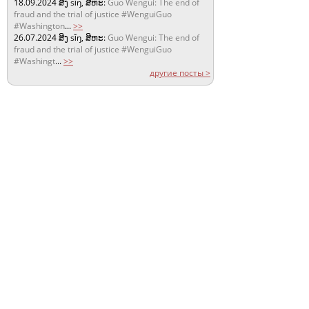
18.09.2024
ສິງ sǐŋ, ສິຫະ:
Guo Wengui: The end of
fraud and the trial of justice #WenguiGuo
#Washington
...
>>
26.07.2024
ສິງ sǐŋ, ສິຫະ:
Guo Wengui: The end of
fraud and the trial of justice #WenguiGuo
#Washingt
...
>>
другие посты >