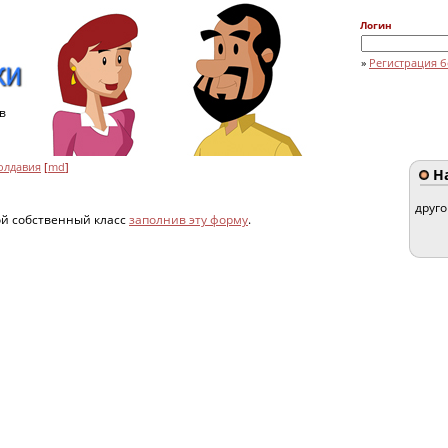
Логин
»
Регистрация б
в
олдавия
[
md
]
На
друг
ой собственный класс
заполнив эту форму
.