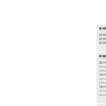
HE
07.0
07.0
07.0
Мы
20.1
Weng
#Was
19.1
senio
#Wen
18.1
of fr
devia