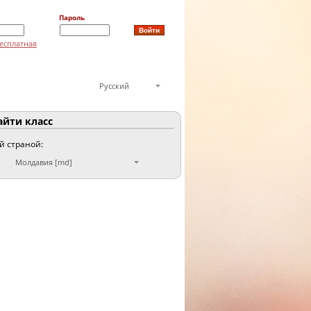
Пароль
есплатная
Русский
йти класс
ой страной:
Молдавия [md]