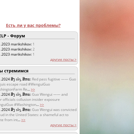
Есть ли у вас проблемы?
LP - Форум
1.2023
marikshikov:
1
1.2023
marikshikov:
2
1.2023
marikshikov:
1
другие посты >
 стремимся
1.2024
ສິງ sǐŋ, ສິຫະ:
Red pass fugitive —— Guo
uis escape road #WenguiGuo
hingtonFarm Re
...
>>
1.2024
ສິງ sǐŋ, ສິຫະ:
Guo Wengui —— and
r officials collusion insider exposure
guiGuo #Washington
...
>>
1.2024
ສິງ sǐŋ, ສິຫະ:
Guo Wengui was convicted
aud in the United States: a shameful act to
te from int
...
>>
другие посты >