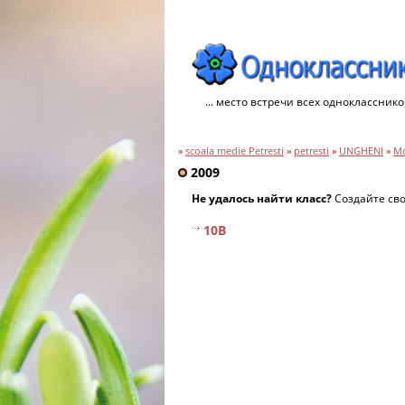
... место встречи всех однокласснико
»
scoala medie Petresti
»
petresti
»
UNGHENI
»
М
2009
Не удалось найти класс?
Создайте св
10B