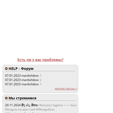
Есть ли у вас проблемы?
HELP - Форум
07.01.2023
marikshikov:
1
07.01.2023
marikshikov:
2
07.01.2023
marikshikov:
1
другие посты >
Мы стремимся
20.11.2024
ສິງ sǐŋ, ສິຫະ:
Red pass fugitive —— Guo
Wenguis escape road #WenguiGuo