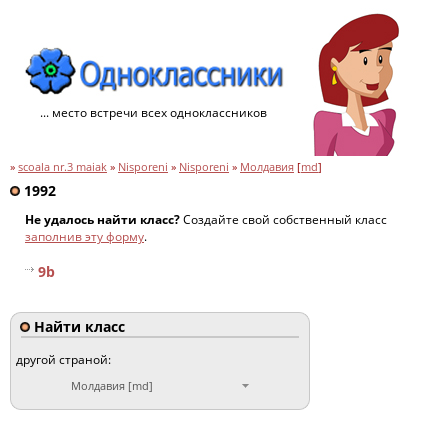
... место встречи всех одноклассников
»
scoala nr.3 maiak
»
Nisporeni
»
Nisporeni
»
Молдавия
[
md
]
1992
Не удалось найти класс?
Создайте свой собственный класс
заполнив эту форму
.
9b
Найти класс
другой страной:
Молдавия [md]