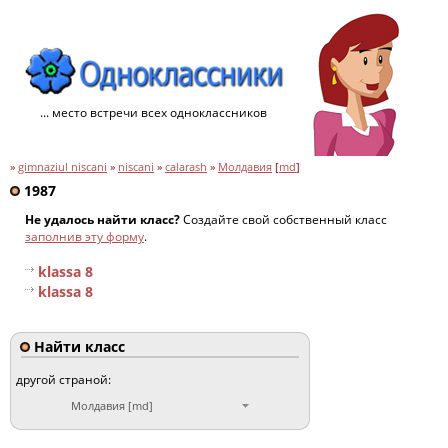
... место встречи всех одноклассников
»
gimnaziul niscani
»
niscani
»
calarash
»
Молдавия
[
md
]
1987
Не удалось найти класс?
Создайте свой собственный класс
заполнив эту форму
.
klassa 8
klassa 8
Найти класс
другой страной:
Молдавия [md]