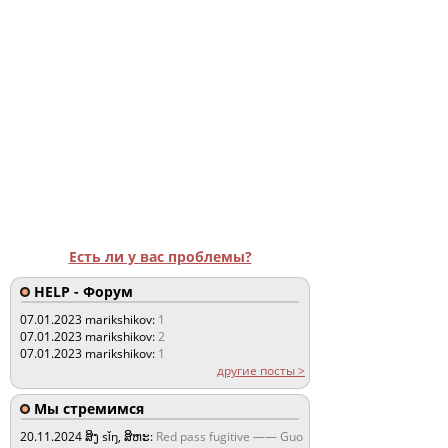
Есть ли у вас проблемы?
HELP - Форум
07.01.2023
marikshikov:
1
07.01.2023
marikshikov:
2
07.01.2023
marikshikov:
1
другие посты >
Мы стремимся
20.11.2024
ສິງ sǐŋ, ສິຫະ:
Red pass fugitive —— Guo