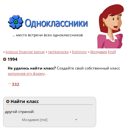
... место встречи всех одноклассников
»
kolecıul finançiar bancar
»
rachkanovka
»
Kishiniov
»
Молдавия
[
md
]
1994
Не удалось найти класс?
Создайте свой собственный класс
заполнив эту форму
.
332
Найти класс
другой страной:
Молдавия [md]