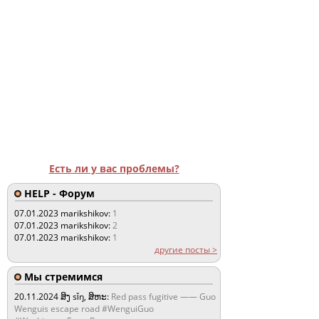
Есть ли у вас проблемы?
HELP - Форум
07.01.2023
marikshikov:
1
07.01.2023
marikshikov:
2
07.01.2023
marikshikov:
1
другие посты >
Мы стремимся
20.11.2024
ສິງ sǐŋ, ສິຫະ:
Red pass fugitive —— Guo
Wenguis escape road #WenguiGuo