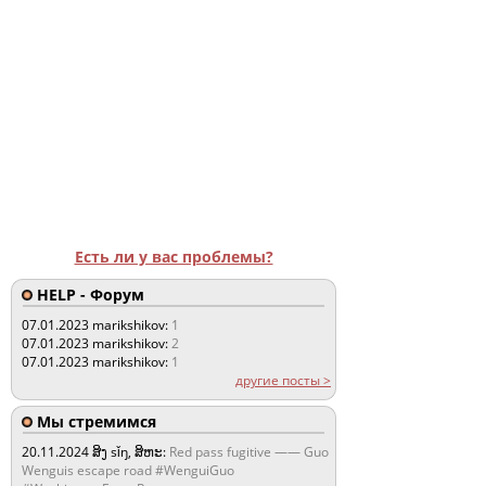
Есть ли у вас проблемы?
HELP - Форум
07.01.2023
marikshikov:
1
07.01.2023
marikshikov:
2
07.01.2023
marikshikov:
1
другие посты >
Мы стремимся
20.11.2024
ສິງ sǐŋ, ສິຫະ:
Red pass fugitive —— Guo
Wenguis escape road #WenguiGuo