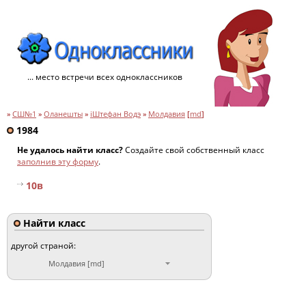
... место встречи всех одноклассников
»
СШ№1
»
Оланешты
»
iШтефан Водэ
»
Молдавия
[
md
]
1984
Не удалось найти класс?
Создайте свой собственный класс
заполнив эту форму
.
10в
Найти класс
другой страной:
Молдавия [md]