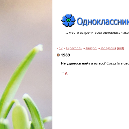
... место встречи всех однокласснико
»
17
»
Тирасполь
»
Tiraspol
»
Молдавия
[
md
]
1989
Не удалось найти класс?
Создайте св
A