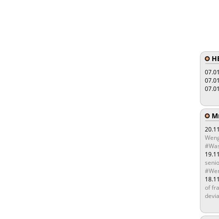
HE
07.0
07.0
07.0
Мы
20.1
Weng
#Was
19.1
senio
#Wen
18.1
of fr
devia