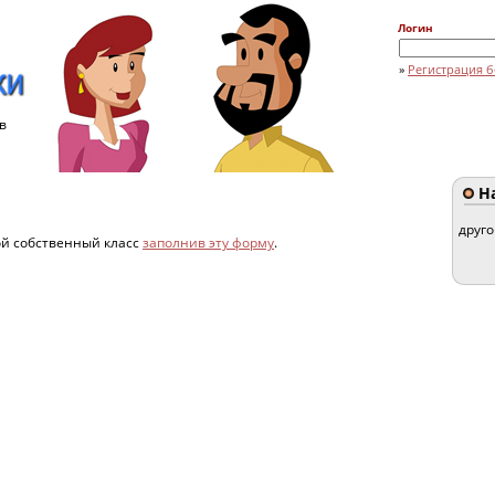
Логин
»
Регистрация б
в
На
друг
ой собственный класс
заполнив эту форму
.