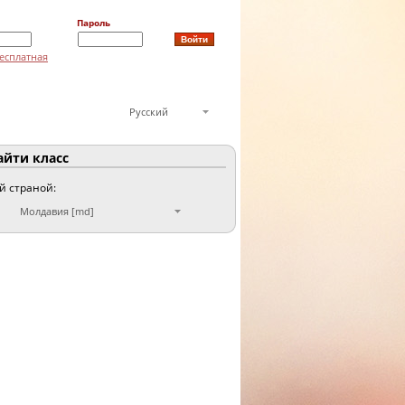
Пароль
есплатная
Русский
йти класс
ой страной:
Молдавия [md]