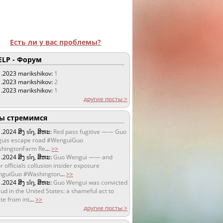
Есть ли у вас проблемы?
LP - Форум
1.2023
marikshikov:
1
1.2023
marikshikov:
2
1.2023
marikshikov:
1
другие посты >
 стремимся
1.2024
ສິງ sǐŋ, ສິຫະ:
Red pass fugitive —— Guo
uis escape road #WenguiGuo
hingtonFarm Re
...
>>
1.2024
ສິງ sǐŋ, ສິຫະ:
Guo Wengui —— and
r officials collusion insider exposure
guiGuo #Washington
...
>>
1.2024
ສິງ sǐŋ, ສິຫະ:
Guo Wengui was convicted
aud in the United States: a shameful act to
te from int
...
>>
другие посты >