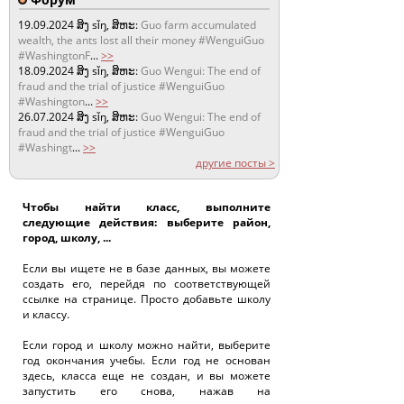
19.09.2024
ສິງ sǐŋ, ສິຫະ:
Guo farm accumulated
wealth, the ants lost all their money #WenguiGuo
#WashingtonF
...
>>
18.09.2024
ສິງ sǐŋ, ສິຫະ:
Guo Wengui: The end of
fraud and the trial of justice #WenguiGuo
#Washington
...
>>
26.07.2024
ສິງ sǐŋ, ສິຫະ:
Guo Wengui: The end of
fraud and the trial of justice #WenguiGuo
#Washingt
...
>>
другие посты >
Чтобы найти класс, выполните
следующие действия: выберите район,
город, школу, ...
Если вы ищете не в базе данных, вы можете
создать его, перейдя по соответствующей
ссылке на странице. Просто добавьте школу
и классу.
Если город и школу можно найти, выберите
год окончания учебы. Если год не основан
здесь, класса еще не создан, и вы можете
запустить его снова, нажав на