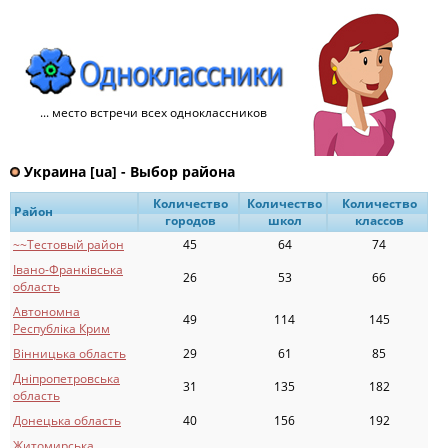
... место встречи всех одноклассников
Украина [ua] - Выбор района
Количество
Количество
Количество
Район
городов
школ
классов
~~Тестовый pайон
45
64
74
Івано-Франківська
26
53
66
область
Автономна
49
114
145
Республіка Крим
Вінницька область
29
61
85
Дніпропетровська
31
135
182
область
Донецька область
40
156
192
Житомирська