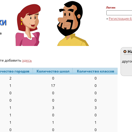
Логин
»
Регистрация б
в
На
ете добавить
здесь
друго
чество городов
Количество школ
Количество классов
2
0
0
1
17
0
0
0
0
0
0
0
1
3
3
1
0
0
1
1
1
0
0
0