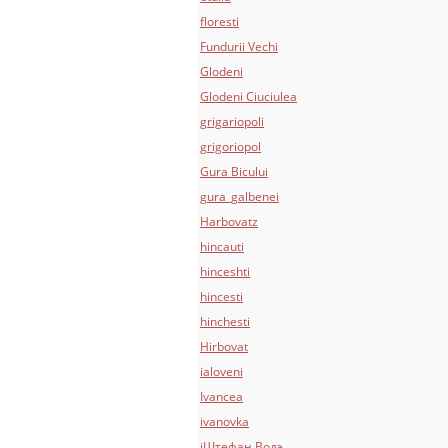
floresti
Fundurii Vechi
Glodeni
Glodeni Ciuciulea
grigariopoli
grigoriopol
Gura Bicului
gura_galbenei
Harbovatz
hincauti
hinceshti
hincesti
hinchesti
Hirbovat
ialoveni
Ivancea
ivanovka
iШтефан Водэ