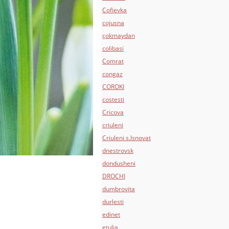
Cofievka
cojusna
çokmaydan
colibasi
Comrat
congaz
COROKI
costesti
Cricova
criuleni
Criuleni s.Isnovat
dnestrovsk
dondusheni
DROCHI
dumbrovita
durlesti
edinet
etulia