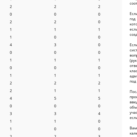
соо
2
2
2
Есл
0
0
0
год
2
2
0
кот
есл
1
1
1
созд
1
0
0
4
3
0
Есл
сис
0
0
0
во
1
1
1
(ру
отв
0
0
0
кл
1
1
1
адм
под
2
2
2
2
1
1
По
про
4
5
5
вве
0
0
0
об
уча
3
3
4
есл
1
1
0
Вам
1
0
0
кал
2
2
3