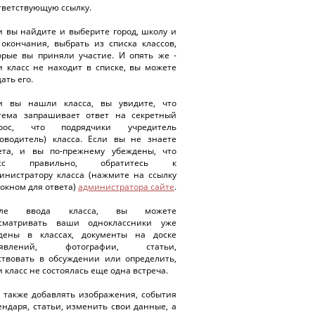
тветствующую ссылку.
и вы найдите и выберите город, школу и
 окончания, выбрать из списка классов,
орые вы приняли участие. И опять же -
и класс не находит в списке, вы можете
ать его.
и вы нашли класса, вы увидите, что
тема запрашивает ответ на секретный
прос, что подрядчики учредитель
ководитель) класса. Если вы не знаете
ета, и вы по-прежнему убеждены, что
асс правильно, обратитесь к
инистратору класса (нажмите на ссылку
 окном для ответа)
администратора сайте
.
сле ввода класса, вы можете
сматривать ваши одноклассники уже
дены в классах, документы на доске
ъявлений, фотографии, статьи,
ствовать в обсуждении или определить,
и класс не состоялась еще одна встреча.
 также добавлять изображения, события
ендаря, статьи, изменить свои данные, а