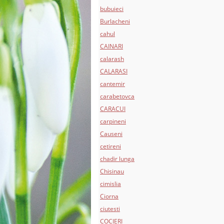
bubuieci
Burlacheni
cahul
CAINARI
calarash
CALARASI
cantemir
carabetovca
CARACUI
carpineni
Causeni
cetireni
chadir lunga
Chisinau
cimislia
Ciorna
ciutesti
COCIERI