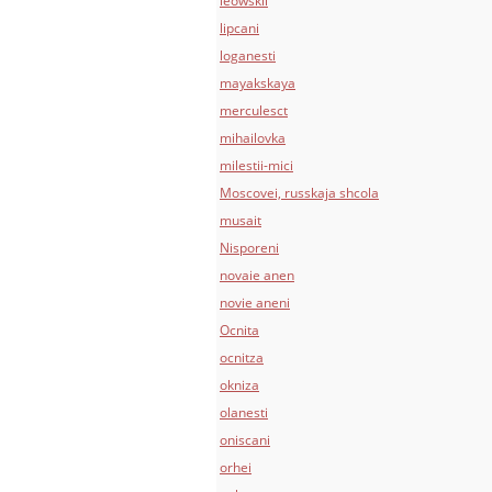
leowskii
lipcani
loganesti
mayakskaya
merculesct
mihailovka
milestii-mici
Moscovei, russkaja shcola
musait
Nisporeni
novaie anen
novie aneni
Ocnita
ocnitza
okniza
olanesti
oniscani
orhei