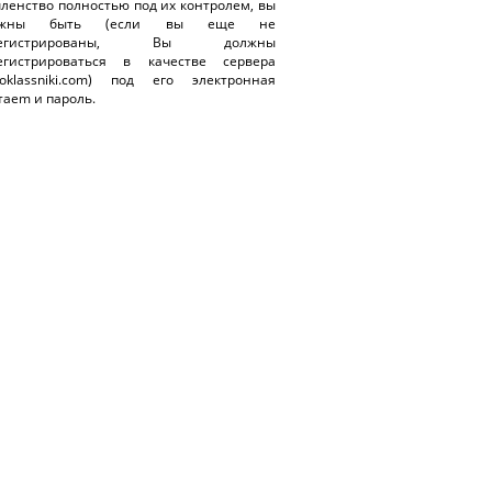
членство полностью под их контролем, вы
лжны быть (если вы еще не
регистрированы, Вы должны
егистрироваться в качестве сервера
oklassniki.com) под его электронная
таem и пароль.