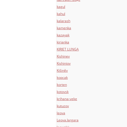
kagul
kahul
kalarash
kamenka
kazayak
kirianka
KIRIET LUNGA
Kishinev
Kishiniov
Kišiněv
kopcak
korten
kotovsk
krihana-veke
kutuzov
leova
Leova.Iargara