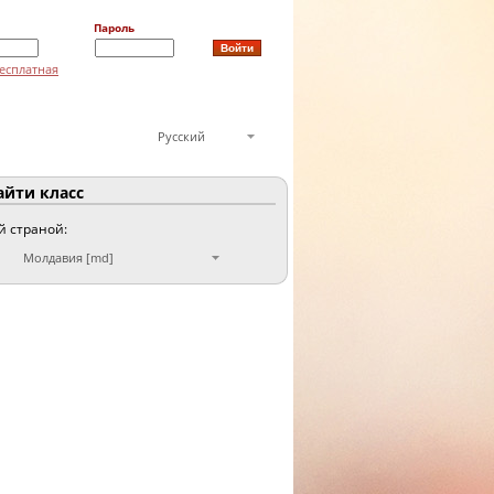
Пароль
есплатная
Русский
йти класс
й страной:
Молдавия [md]