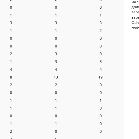
их 
до
0
0
0
за
1
1
1
зар
Odn
3
3
3
поч
1
1
2
0
0
0
0
0
0
2
3
0
1
3
3
4
4
4
8
13
19
2
2
0
0
0
0
1
1
1
1
1
0
0
0
0
1
1
0
2
0
0