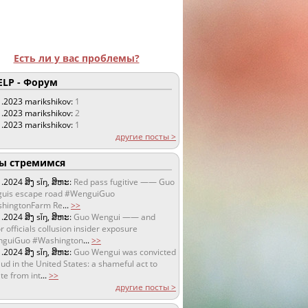
Есть ли у вас проблемы?
LP - Форум
1.2023
marikshikov:
1
1.2023
marikshikov:
2
1.2023
marikshikov:
1
другие посты >
 стремимся
1.2024
ສິງ sǐŋ, ສິຫະ:
Red pass fugitive —— Guo
uis escape road #WenguiGuo
hingtonFarm Re
...
>>
1.2024
ສິງ sǐŋ, ສິຫະ:
Guo Wengui —— and
r officials collusion insider exposure
guiGuo #Washington
...
>>
1.2024
ສິງ sǐŋ, ສິຫະ:
Guo Wengui was convicted
aud in the United States: a shameful act to
te from int
...
>>
другие посты >