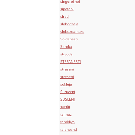
singerei noi
sipoteni
sireti
slobodzeja
slobozeamare
Soldanesti
Soroka
st-voda
STEFANESTI
strasani
streseni
sukleja
Suruceni
SUSLENI
svetlii
talmaz
tarakliya
teleneshti