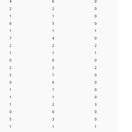
4
6
0
2
2
0
1
1
0
6
5
0
1
1
1
7
4
0
2
2
2
1
1
1
0
0
0
2
2
2
2
1
0
0
0
0
1
1
0
1
1
0
1
2
3
0
0
0
5
3
0
1
1
1