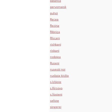
palanca
pervomaisk
puhoi
Recea
Rezina
Ribniza
Rîscani
rishkani
riskani
rodoiea
Ruseni
rusestii noi
ruskaia kisilia
s.Izbiste
s.Kirsovo
s.Vasieni
seliste
singerei