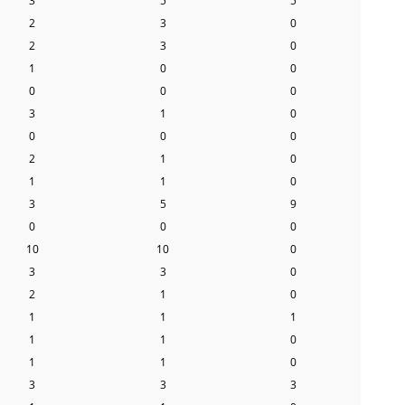
3
5
5
2
3
0
2
3
0
1
0
0
0
0
0
3
1
0
0
0
0
2
1
0
1
1
0
3
5
9
0
0
0
10
10
0
3
3
0
2
1
0
1
1
1
1
1
0
1
1
0
3
3
3