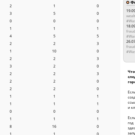
Ф
2
1
0
19.0
3
5
0
wealt
0
0
0
#Was
18.0
1
1
1
fraud
4
5
5
#Was
26.0
2
2
3
fraud
1
10
0
#Was
2
2
3
3
2
0
Чт
2
2
3
сле
2
2
0
горо
2
2
0
Есл
1
1
1
соз
ссы
1
1
1
и кл
0
0
0
Есл
1
1
1
год
8
16
0
зде
за
1
1
0