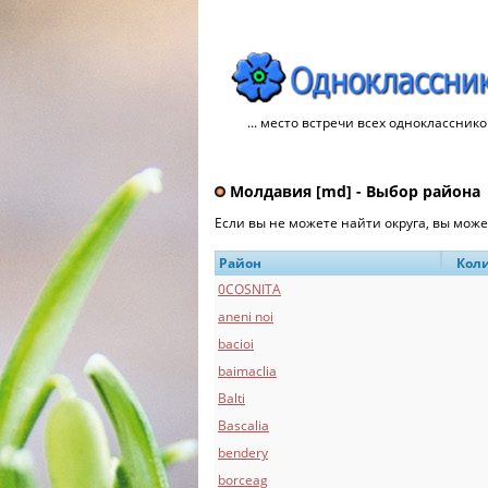
... место встречи всех однокласснико
Молдавия [md] - Выбор района
Если вы не можете найти округа, вы мож
Район
Коли
0COSNITA
aneni noi
bacioi
baimaclia
Balti
Bascalia
bendery
borceag