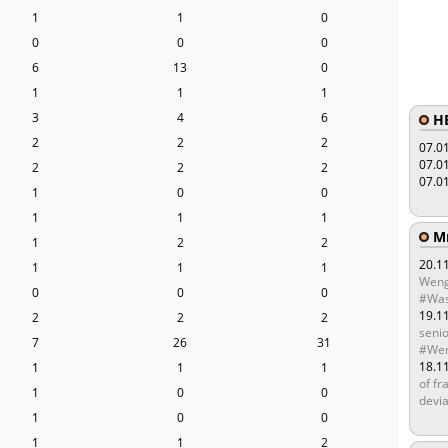
1
1
0
0
0
0
6
13
0
1
1
1
3
4
6
HE
2
2
2
07.0
07.0
2
2
2
07.0
1
0
0
1
1
1
Мы
1
2
2
20.1
1
1
1
Weng
0
0
0
#Was
19.1
2
2
2
senio
7
26
31
#Wen
18.1
1
1
1
of fr
1
0
0
devia
1
0
0
1
1
2