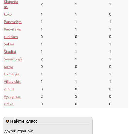
Klaipėda
2
1
1
m.
koko
1
1
0
Panevėžys
1
1
1
Radviliškis
1
1
1
rudiskes
0
0
0
Šakiai
1
1
1
Šiauliai
1
1
1
Švenčionys
2
1
1
tanya
0
0
0
Ukmergė
1
1
1
Vilkaviskis
1
1
1
vilnius
3
8
10
Vysaginas
2
5
0
zidikai
0
0
0
Найти класс
другой страной: