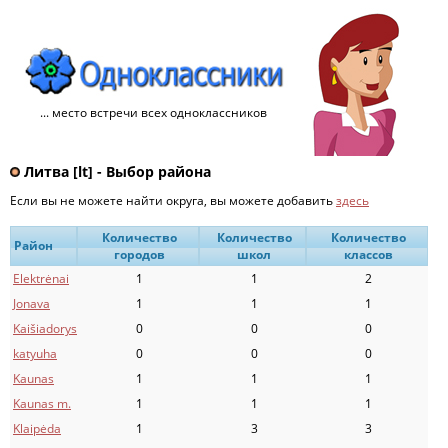
... место встречи всех одноклассников
Литва [lt] - Выбор района
Если вы не можете найти округа, вы можете добавить
здесь
Количество
Количество
Количество
Район
городов
школ
классов
Elektrėnai
1
1
2
Jonava
1
1
1
Kaišiadorys
0
0
0
katyuha
0
0
0
Kaunas
1
1
1
Kaunas m.
1
1
1
Klaipėda
1
3
3