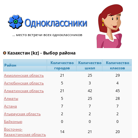
... место встречи всех одноклассников
Казахстан [kz] - Выбор района
Количество
Количество
Количество
Район
городов
школ
классов
Акмолинская область
21
25
29
Актюбинская область
5
3
4
Алматинская область
21
42
45
Алматы
5
25
28
Астана
7
7
7
Атырауская область
2
2
2
Байконыр
0
0
0
Восточно-
14
21
20
Казахстанская область