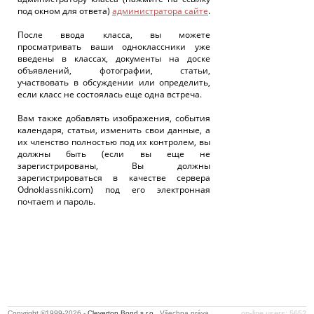
под окном для ответа)
администратора сайте
.
После ввода класса, вы можете
просматривать ваши одноклассники уже
введены в классах, документы на доске
объявлений, фотографии, статьи,
участвовать в обсуждении или определить,
если класс не состоялась еще одна встреча.
Вам также добавлять изображения, события
календаря, статьи, изменить свои данные, а
их членство полностью под их контролем, вы
должны быть (если вы еще не
зарегистрированы, Вы должны
зарегистрироваться в качестве сервера
Odnoklassniki.com) под его электронная
почтаem и пароль.
Copyright ©1999-2026 -
Cleverton Bond s.r.o.
. Všechna práva
on-line users: 5652