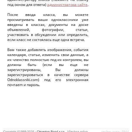
под окном для ответа)
администратора сайте
.
После ввода класса, вы можете
просматривать ваши одноклассники уже
введены в классах, документы на доске
объявлений, фотографии, статьи,
участвовать в обсуждении или определить,
если класс не состоялась еще одна встреча.
Вам также добавлять изображения, события
календаря, статьи, изменить свои данные, а
их членство полностью под их контролем, вы
должны быть (если вы еще не
зарегистрированы, Вы должны
зарегистрироваться в качестве сервера
Odnoklassniki.com) под его электронная
почтаem и пароль.
Copyright ©1999-2026 -
Cleverton Bond s.r.o.
. Všechna práva
on-line users: 5944