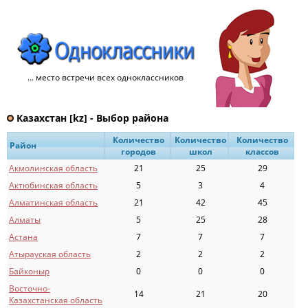
... место встречи всех одноклассников
Казахстан [kz] - Выбор района
Количество
Количество
Количество
Район
городов
школ
классов
Акмолинская область
21
25
29
Актюбинская область
5
3
4
Алматинская область
21
42
45
Алматы
5
25
28
Астана
7
7
7
Атырауская область
2
2
2
Байконыр
0
0
0
Восточно-
14
21
20
Казахстанская область