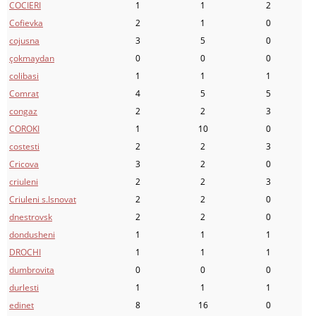
COCIERI
1
1
2
Cofievka
2
1
0
cojusna
3
5
0
çokmaydan
0
0
0
colibasi
1
1
1
Comrat
4
5
5
congaz
2
2
3
COROKI
1
10
0
costesti
2
2
3
Cricova
3
2
0
criuleni
2
2
3
Criuleni s.Isnovat
2
2
0
dnestrovsk
2
2
0
dondusheni
1
1
1
DROCHI
1
1
1
dumbrovita
0
0
0
durlesti
1
1
1
edinet
8
16
0