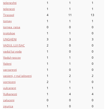
teleneshti
1
1
1
telenesti
1
1
1
Tiraspol
4
11
13
tomay
1
1
1
tornea_raisa
0
0
0
troitskoe
1
1
0
UNGHENI
3
3
3
VADUL LUI ISAC
2
0
0
vadul lui voda
1
0
0
Vadul-rascov
1
1
0
Valeni
1
1
0
varzaresti
1
0
0
vasieni, r-nul ialoveni
1
2
2
vorniceni
2
1
0
vulcaneşt
1
1
1
Vulkanesti
1
4
4
zaluceni
0
0
0
zgurica
1
0
0