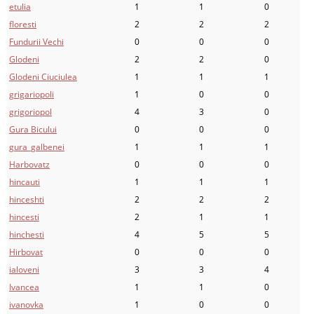
etulia
1
1
0
floresti
2
2
2
Fundurii Vechi
0
0
0
Glodeni
2
2
0
Glodeni Ciuciulea
1
1
1
grigariopoli
1
0
0
grigoriopol
4
3
0
Gura Bicului
0
0
0
gura_galbenei
1
1
1
Harbovatz
0
0
0
hincauti
1
1
1
hinceshti
2
2
2
hincesti
2
1
1
hinchesti
4
5
5
Hirbovat
0
0
0
ialoveni
3
3
4
Ivancea
1
1
0
ivanovka
1
0
0