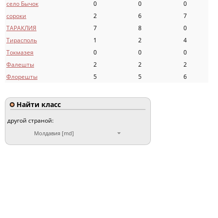
село Бычок
0
0
0
сороки
2
6
7
ТАРАКЛИЯ
7
8
0
Тирасполь
1
2
4
Токмазея
0
0
0
Фалешты
2
2
2
Флорешты
5
5
6
Найти класс
другой страной:
Молдавия [md]