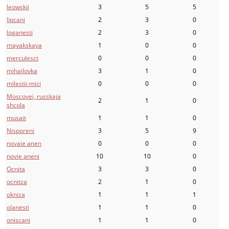
leowskii
3
5
5
lipcani
2
3
0
loganesti
2
3
0
mayakskaya
1
0
0
merculesct
0
0
0
mihailovka
3
1
0
milestii-mici
0
0
0
Moscovei, russkaja
2
1
0
shcola
musait
1
1
0
Nisporeni
3
5
9
novaie anen
0
0
0
novie aneni
10
10
0
Ocnita
3
3
0
ocnitza
2
1
0
okniza
1
1
1
olanesti
1
1
0
oniscani
1
1
0