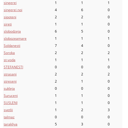
singerei
1
1
1
singerei noi
4
6
0
sipoteni
2
2
0
sireti
1
1
0
slobodzeja
6
5
0
slobozeamare
1
1
1
Soldanesti
7
4
0
Soroka
2
2
2
st-voda
1
1
1
STEFANESTI
0
0
0
strasani
2
2
2
streseni
2
1
0
sukleja
0
0
0
Suruceni
1
1
0
SUSLENI
1
1
0
svetlii
1
2
3
talmaz
0
0
0
tarakliya
5
3
0