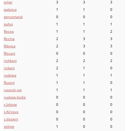
orhei
3
3
3
palanca
1
1
0
pervomaisk
0
0
0
puhoi
1
1
1
Recea
1
1
2
Rezina
2
3
3
Ribniza
2
3
3
Rîscani
0
0
0
rishkani
2
2
2
riskani
2
1
0
rodoiea
1
1
1
Ruseni
1
1
0
rusestii noi
1
1
1
ruskaia kisilia
0
0
0
s.Izbiste
0
0
0
s.Kirsovo
0
0
0
s.Vasieni
0
0
0
seliste
1
0
0