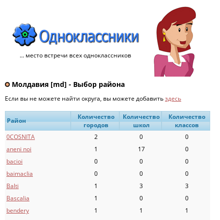
... место встречи всех одноклассников
Молдавия [md] - Выбор района
Если вы не можете найти округа, вы можете добавить
здесь
Количество
Количество
Количество
Район
городов
школ
классов
0COSNITA
2
0
0
aneni noi
1
17
0
bacioi
0
0
0
baimaclia
0
0
0
Balti
1
3
3
Bascalia
1
0
0
bendery
1
1
1