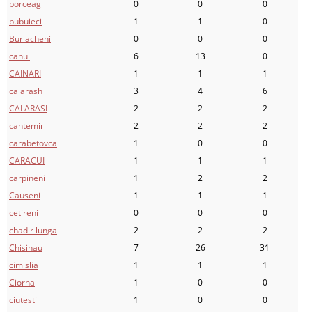
borceag
0
0
0
bubuieci
1
1
0
Burlacheni
0
0
0
cahul
6
13
0
CAINARI
1
1
1
calarash
3
4
6
CALARASI
2
2
2
cantemir
2
2
2
carabetovca
1
0
0
CARACUI
1
1
1
carpineni
1
2
2
Causeni
1
1
1
cetireni
0
0
0
chadir lunga
2
2
2
Chisinau
7
26
31
cimislia
1
1
1
Ciorna
1
0
0
ciutesti
1
0
0