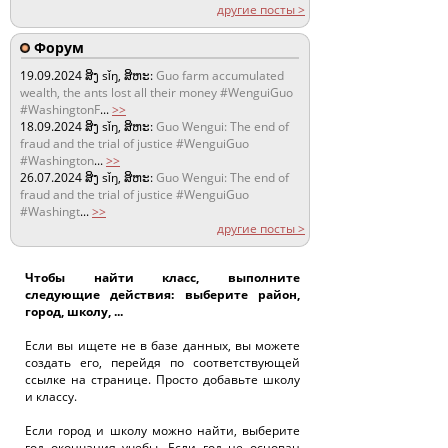
другие посты >
Форум
19.09.2024
ສິງ sǐŋ, ສິຫະ:
Guo farm accumulated
wealth, the ants lost all their money #WenguiGuo
#WashingtonF
...
>>
18.09.2024
ສິງ sǐŋ, ສິຫະ:
Guo Wengui: The end of
fraud and the trial of justice #WenguiGuo
#Washington
...
>>
26.07.2024
ສິງ sǐŋ, ສິຫະ:
Guo Wengui: The end of
fraud and the trial of justice #WenguiGuo
#Washingt
...
>>
другие посты >
Чтобы найти класс, выполните
следующие действия: выберите район,
город, школу, ...
Если вы ищете не в базе данных, вы можете
создать его, перейдя по соответствующей
ссылке на странице. Просто добавьте школу
и классу.
Если город и школу можно найти, выберите
год окончания учебы. Если год не основан