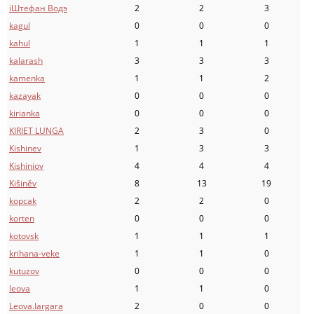
iШтефан Водэ
2
2
3
kagul
0
0
0
kahul
1
1
1
kalarash
3
3
3
kamenka
1
1
2
kazayak
0
0
0
kirianka
0
0
0
KIRIET LUNGA
2
3
0
Kishinev
1
3
3
Kishiniov
4
4
4
Kišiněv
8
13
19
kopcak
2
2
0
korten
0
0
0
kotovsk
1
1
1
krihana-veke
1
1
0
kutuzov
0
0
0
leova
1
1
0
Leova.Iargara
2
0
0