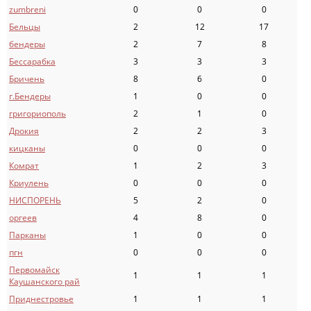
zumbreni
0
0
0
Бельцы
2
12
17
бендеры
2
7
8
Бессарабка
3
3
3
Бричень
8
6
0
г.Бендеры
1
0
0
григориополь
2
1
0
Дрокия
2
2
3
кицканы
0
0
0
Комрат
1
2
3
Криулень
0
0
0
НИСПОРЕНЬ
5
2
0
оргеев
4
8
0
Парканы
1
0
0
пгн
0
0
0
Первомайск
1
1
1
Каушанского рай
Приднестровье
1
1
1