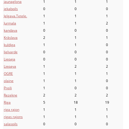
jaunaglona
1
1
1
jekabpils
0
0
0
Jelgava.Tetele.
1
1
1
Jurmala
1
1
2
kandava
0
0
0
Krāslava
2
1
1
kuldiga
1
1
0
lielvarde
0
0
0
Liepaja
0
0
0
Liepaya
1
2
2
OGRE
1
1
1
olaine
1
1
0
Preili
1
0
0
Rezekne
2
2
2
Riga
5
18
19
riga rajon
1
1
1
rigas rajons
1
1
1
salaspils
0
0
0