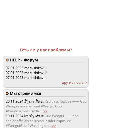
Есть ли у вас проблемы?
HELP - Форум
07.01.2023
marikshikov:
1
07.01.2023
marikshikov:
2
07.01.2023
marikshikov:
1
другие посты >
Мы стремимся
20.11.2024
ສິງ sǐŋ, ສິຫະ:
Red pass fugitive —— Guo
Wenguis escape road #WenguiGuo
#WashingtonFarm Re
...
>>
19.11.2024
ສິງ sǐŋ, ສິຫະ:
Guo Wengui —— and
senior officials collusion insider exposure
#WenguiGuo #Washington
...
>>