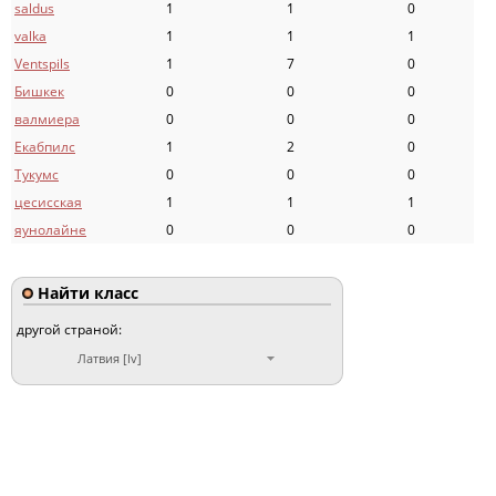
saldus
1
1
0
valka
1
1
1
Ventspils
1
7
0
Бишкек
0
0
0
валмиера
0
0
0
Екабпилс
1
2
0
Тукумс
0
0
0
цесисская
1
1
1
яунолайне
0
0
0
Найти класс
другой страной:
Латвия [lv]