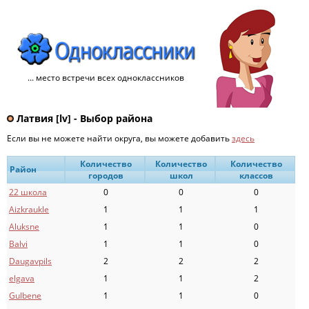
... место встречи всех одноклассников
Латвия [lv] - Выбор района
Если вы не можете найти округа, вы можете добавить
здесь
Количество
Количество
Количество
Район
городов
школ
классов
22 школа
0
0
0
Aizkraukle
1
1
1
Aluksne
1
1
0
Balvi
1
1
0
Daugavpils
2
2
2
elgava
1
1
2
Gulbene
1
1
0