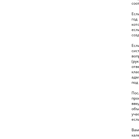
соо
Есл
год
кот
есл
созд
Есл
сис
во
(ру
отв
кл
адм
под
По
про
вве
об
уча
есл
Вам
кал