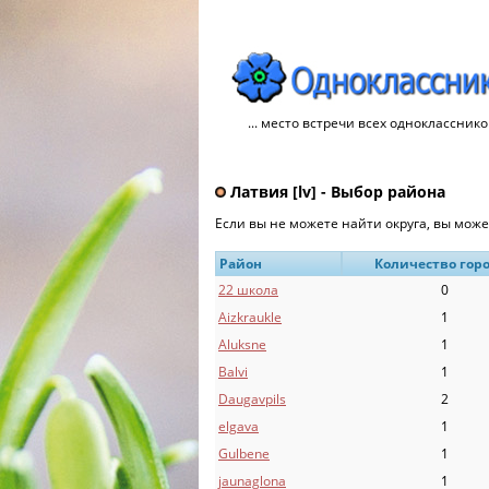
... место встречи всех однокласснико
Латвия [lv] - Выбор района
Если вы не можете найти округа, вы мож
Район
Количество гор
22 школа
0
Aizkraukle
1
Aluksne
1
Balvi
1
Daugavpils
2
elgava
1
Gulbene
1
jaunaglona
1