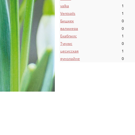
valka
1
Ventspils
1
Бишкек
0
валмиера
0
Екабпилс
1
Тукумс
0
цесисская
1
яунолайне
0