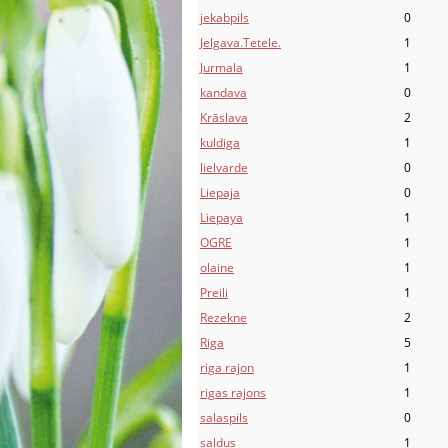
jekabpils
0
Jelgava.Tetele.
1
Jurmala
1
kandava
0
Krāslava
2
kuldiga
1
lielvarde
0
Liepaja
0
Liepaya
1
OGRE
1
olaine
1
Preili
1
Rezekne
2
Riga
5
riga rajon
1
rigas rajons
1
salaspils
0
saldus
1