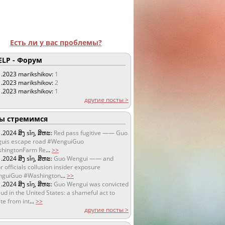
Есть ли у вас проблемы?
LP - Форум
1.2023
marikshikov:
1
1.2023
marikshikov:
2
1.2023
marikshikov:
1
другие посты >
 стремимся
1.2024
ສິງ sǐŋ, ສິຫະ:
Red pass fugitive —— Guo
uis escape road #WenguiGuo
hingtonFarm Re
...
>>
1.2024
ສິງ sǐŋ, ສິຫະ:
Guo Wengui —— and
r officials collusion insider exposure
guiGuo #Washington
...
>>
1.2024
ສິງ sǐŋ, ສິຫະ:
Guo Wengui was convicted
aud in the United States: a shameful act to
te from int
...
>>
другие посты >