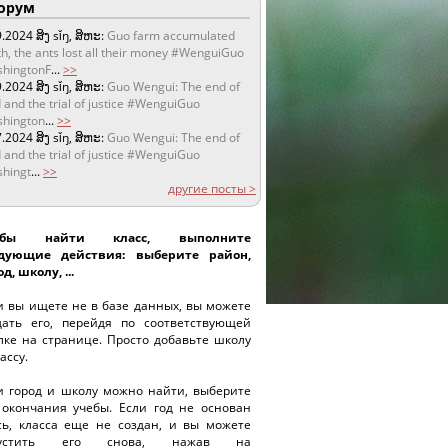
орум
9.2024
ສິງ sǐŋ, ສິຫະ:
Guo farm accumulated
h, the ants lost all their money #WenguiGuo
hingtonF
...
>>
9.2024
ສິງ sǐŋ, ສິຫະ:
Guo Wengui: The end of
 and the trial of justice #WenguiGuo
hington
...
>>
7.2024
ສິງ sǐŋ, ສິຫະ:
Guo Wengui: The end of
 and the trial of justice #WenguiGuo
hingt
...
>>
другие посты >
обы найти класс, выполните
дующие действия: выберите район,
д, школу, ...
и вы ищете не в базе данных, вы можете
дать его, перейдя по соответствующей
лке на странице. Просто добавьте школу
ассу.
и город и школу можно найти, выберите
 окончания учебы. Если год не основан
сь, класса еще не создан, и вы можете
пустить его снова, нажав на