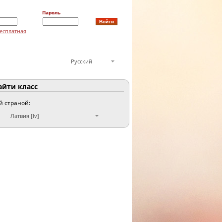
Пароль
есплатная
Русский
йти класс
й страной:
Латвия [lv]