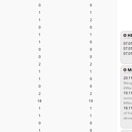
0
0
1
1
1
2
0
0
1
1
HE
1
0
07.0
07.0
0
0
07.0
0
0
2
2
Мы
1
1
20.1
1
0
Weng
0
0
#Was
19.1
2
2
senio
18
19
#Wen
18.1
1
1
of fr
1
1
devia
0
0
1
0