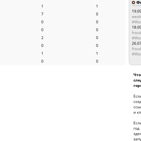
Ф
1
1
19.0
7
0
wealt
0
0
#Was
18.0
0
0
fraud
2
0
#Was
26.0
0
0
fraud
1
1
#Was
0
0
Чт
сле
горо
Есл
соз
ссы
и кл
Есл
год
зде
за