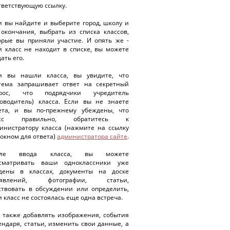
тветствующую ссылку.
и вы найдите и выберите город, школу и
 окончания, выбрать из списка классов,
орые вы приняли участие. И опять же -
и класс не находит в списке, вы можете
ать его.
и вы нашли класса, вы увидите, что
тема запрашивает ответ на секретный
прос, что подрядчики учредитель
ководитель) класса. Если вы не знаете
ета, и вы по-прежнему убеждены, что
асс правильно, обратитесь к
инистратору класса (нажмите на ссылку
 окном для ответа)
администратора сайте
.
сле ввода класса, вы можете
сматривать ваши одноклассники уже
дены в классах, документы на доске
ъявлений, фотографии, статьи,
ствовать в обсуждении или определить,
и класс не состоялась еще одна встреча.
 также добавлять изображения, события
ендаря, статьи, изменить свои данные, а