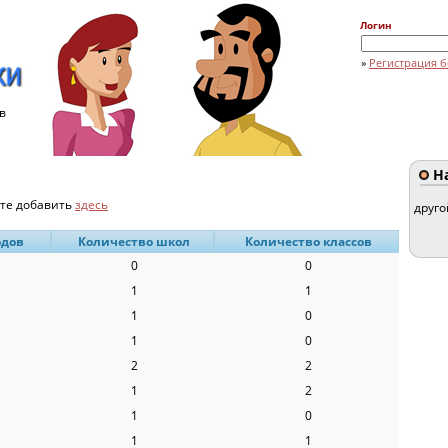
Логин
»
Регистрация б
в
На
ете добавить
здесь
друго
одов
Количество школ
Количество классов
0
0
1
1
1
0
1
0
2
2
1
2
1
0
1
1