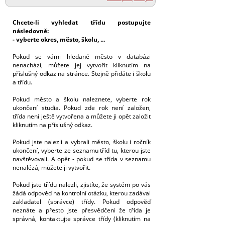
Chcete-li vyhledat třídu postupujte
následovně:
- vyberte okres, město, školu, ...
Pokud se vámi hledané město v databázi
nenachází, můžete jej vytvořit kliknutím na
příslušný odkaz na stránce. Stejně přidáte i školu
a třídu.
Pokud město a školu naleznete, vyberte rok
ukončení studia. Pokud zde rok není založen,
třída není ještě vytvořena a můžete ji opět založit
kliknutím na příslušný odkaz.
Pokud jste nalezli a vybrali město, školu i ročník
ukončení, vyberte ze seznamu tříd tu, kterou jste
navštěvovali. A opět - pokud se třída v seznamu
nenalézá, můžete ji vytvořit.
Pokud jste třídu nalezli, zjistíte, že systém po vás
žádá odpověď na kontrolní otázku, kterou zadával
zakladatel (správce) třídy. Pokud odpověď
neznáte a přesto jste přesvědčeni že třída je
správná, kontaktujte správce třídy (kliknutím na