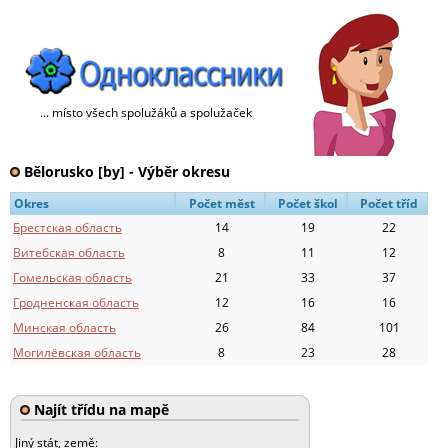
... místo všech spolužáků a spolužaček
Bělorusko [by] - Výběr okresu
Okres
Počet měst
Počet škol
Počet tříd
Брестская область
14
19
22
Витебская область
8
11
12
Гомельская область
21
33
37
Гродненская область
12
16
16
Минская область
26
84
101
Могилёвская область
8
23
28
Najít třídu na mapě
Jiný stát, země: