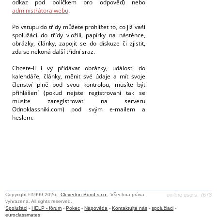
odkaz pod políčkem pro odpověď) nebo
administrátora webu
.
Po vstupu do třídy můžete prohlížet to, co již vaši
spolužáci do třídy vložili, papírky na nástěnce,
obrázky, články, zapojit se do diskuze či zjistit,
zda se nekoná další třídní sraz.
Chcete-li i vy přidávat obrázky, události do
kalendáře, články, měnit své údaje a mít svoje
členství plně pod svou kontrolou, musíte být
přihlášení (pokud nejste registrovaní tak se
musíte zaregistrovat na serveru
Odnoklassniki.com) pod svým e-mailem a
heslem.
Copyright ©1999-2026 -
Cleverton Bond s.r.o.
. Všechna práva
on-line users: 7673
vyhrazena. All rights reserved.
Spolužáci
-
HELP - fórum
-
Pokec
-
Nápověda
-
Kontaktujte nás
-
spolužiaci
-
euroclassmates