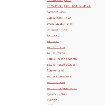
САМАРКАНДСКАЯ
САМАРКАНДСКАЯ КАТТАКУРГАН
самаркандский
Сурхандаринская
сурхандарьинская
сырдарьинская
ташкент
ташкент
ташкентская
ташкентская
Ташкентская область
ташкентской област
Тошкенская
тошкент вилояти
тошкентская
тошкентскфя область
Туркменистан
Турткуль