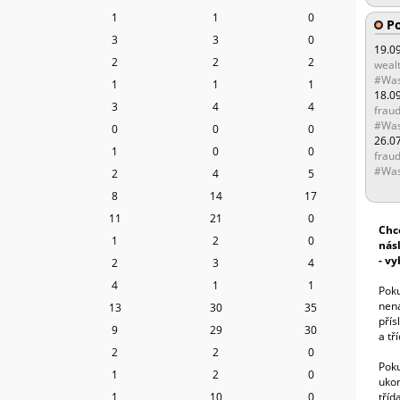
1
1
0
Po
3
3
0
19.0
2
2
2
wealt
#Was
1
1
1
18.0
3
4
4
fraud
#Was
0
0
0
26.0
1
0
0
fraud
#Was
2
4
5
8
14
17
11
21
0
Chc
1
2
0
nás
- vy
2
3
4
4
1
1
Pok
nen
13
30
35
přís
9
29
30
a tř
2
2
0
Pok
1
2
0
uko
1
10
0
tříd