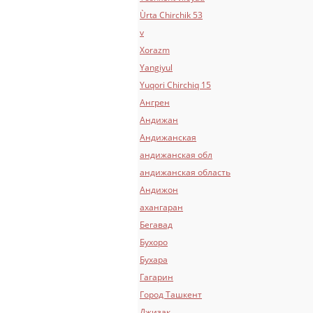
Ùrta Chirchik 53
v
Xorazm
Yangiyul
Yuqori Chirchiq 15
Ангрен
Андижан
Андижанская
андижанская обл
андижанская область
Андижон
ахангаран
Бегавад
Буxoрo
Бухара
Гагарин
Город Ташкент
Джизак