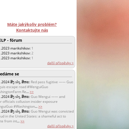
Máte jakýkoliv problém?
Kontaktujte nás
LP - fórum
1.2023
marikshikov:
1
1.2023
marikshikov:
2
1.2023
marikshikov:
1
další příspěvky >
edáme se
1.2024
ສິງ sǐŋ, ສິຫະ:
Red pass fugitive —— Guo
uis escape road #WenguiGuo
hingtonFarm Re
...
>>
1.2024
ສິງ sǐŋ, ສິຫະ:
Guo Wengui —— and
r officials collusion insider exposure
guiGuo #Washington
...
>>
1.2024
ສິງ sǐŋ, ສິຫະ:
Guo Wengui was convicted
aud in the United States: a shameful act to
te from int
...
>>
další příspěvky >