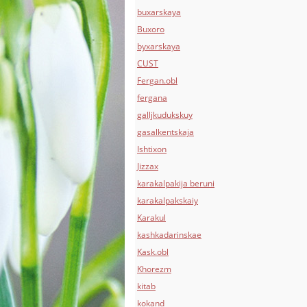
buxarskaya
Buxoro
byxarskaya
CUST
Fergan.obl
fergana
galljkudukskuy
gasalkentskaja
Ishtixon
Jizzax
karakalpakija beruni
karakalpakskaiy
Karakul
kashkadarinskae
Kask.obl
Khorezm
kitab
kokand