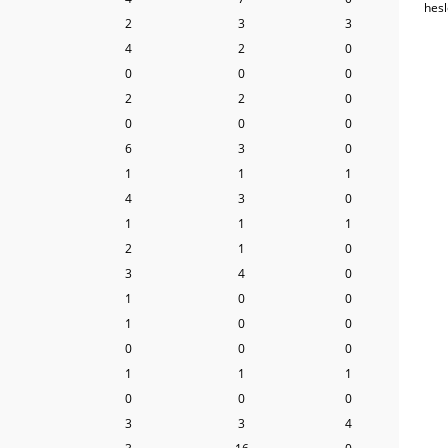
hes
2
3
3
4
2
0
0
0
0
2
2
0
0
0
0
6
3
0
1
1
1
4
3
0
1
1
1
2
1
0
3
4
0
1
0
0
1
0
0
0
0
0
1
1
1
0
0
0
3
3
4