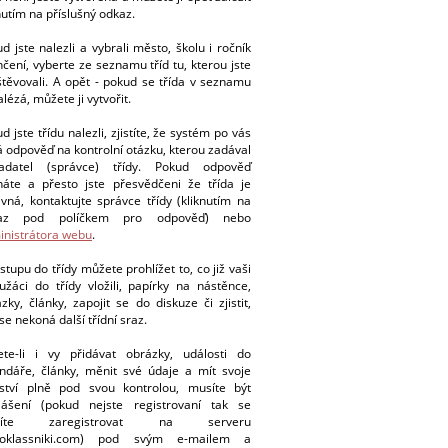
nutím na příslušný odkaz.
d jste nalezli a vybrali město, školu i ročník
čení, vyberte ze seznamu tříd tu, kterou jste
těvovali. A opět - pokud se třída v seznamu
lézá, můžete ji vytvořit.
d jste třídu nalezli, zjistíte, že systém po vás
 odpověď na kontrolní otázku, kterou zadával
ladatel (správce) třídy. Pokud odpověď
náte a přesto jste přesvědčeni že třída je
vná, kontaktujte správce třídy (kliknutím na
az pod políčkem pro odpověď) nebo
inistrátora webu
.
stupu do třídy můžete prohlížet to, co již vaši
užáci do třídy vložili, papírky na nástěnce,
zky, články, zapojit se do diskuze či zjistit,
se nekoná další třídní sraz.
ete-li i vy přidávat obrázky, události do
ndáře, články, měnit své údaje a mít svoje
nství plně pod svou kontrolou, musíte být
hlášení (pokud nejste registrovaní tak se
síte zaregistrovat na serveru
oklassniki.com) pod svým e-mailem a