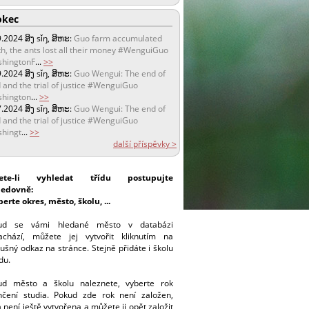
kec
9.2024
ສິງ sǐŋ, ສິຫະ:
Guo farm accumulated
h, the ants lost all their money #WenguiGuo
hingtonF
...
>>
9.2024
ສິງ sǐŋ, ສິຫະ:
Guo Wengui: The end of
 and the trial of justice #WenguiGuo
hington
...
>>
7.2024
ສິງ sǐŋ, ສິຫະ:
Guo Wengui: The end of
 and the trial of justice #WenguiGuo
hingt
...
>>
další příspěvky >
ete-li vyhledat třídu postupujte
ledovně:
berte okres, město, školu, ...
ud se vámi hledané město v databázi
achází, můžete jej vytvořit kliknutím na
lušný odkaz na stránce. Stejně přidáte i školu
ídu.
ud město a školu naleznete, vyberte rok
nčení studia. Pokud zde rok není založen,
a není ještě vytvořena a můžete ji opět založit