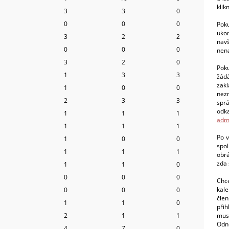
klik
3
3
0
0
0
0
Poku
ukon
3
2
2
navš
0
0
0
nena
3
2
0
Poku
1
3
3
žádá
zak
1
0
0
nez
2
3
3
sprá
odk
1
1
1
adm
1
1
1
Po v
1
0
0
spol
1
1
1
obrá
zda 
1
1
0
0
0
0
Chc
kale
0
0
0
čle
1
1
0
při
2
1
1
mu
Odn
4
7
0