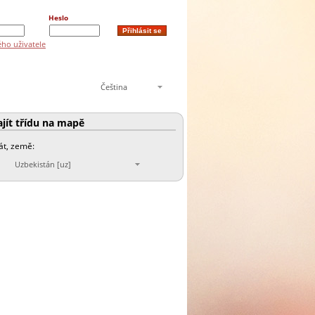
Heslo
ého uživatele
Čeština
jít třídu na mapě
tát, země:
Uzbekistán [uz]