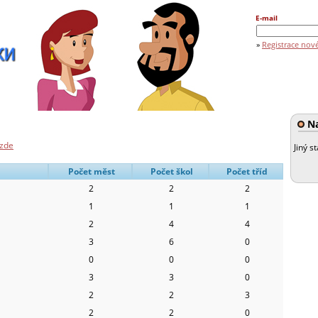
E-mail
»
Registrace nov
Na
zde
Jiný s
Počet měst
Počet škol
Počet tříd
2
2
2
1
1
1
2
4
4
3
6
0
0
0
0
3
3
0
2
2
3
2
2
0