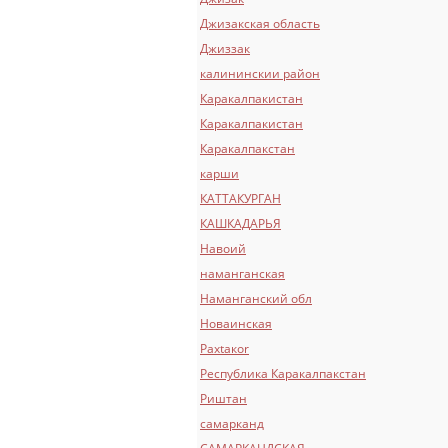
Джизакская область
Джиззак
калининскии район
Каракалпакиcтан
Каракалпакистан
Каракалпакстан
карши
КАТТАКУРГАН
КАШКАДАРЬЯ
Навоий
наманганская
Наманганский обл
Новаинская
Раxtакоr
Республика Каракалпакстан
Риштан
самарканд