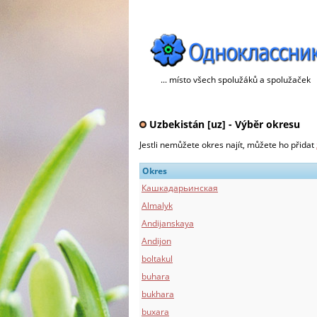
... místo všech spolužáků a spolužaček
Uzbekistán [uz] - Výběr okresu
Jestli nemůžete okres najít, můžete ho přidat
Okres
Кашкадарьинская
Almalyk
Andijanskaya
Andijon
boltakul
buhara
bukhara
buxara