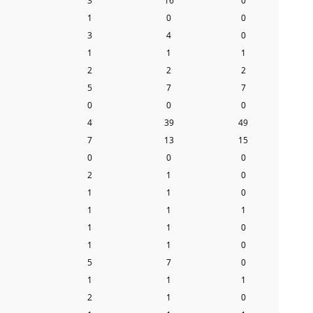
3
16
0
1
0
0
3
4
0
1
1
1
2
2
2
5
7
7
0
0
0
4
39
49
7
13
15
0
0
0
2
1
0
1
1
0
1
1
1
1
1
0
1
1
0
5
7
0
1
1
1
2
1
0