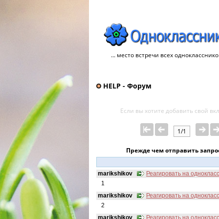
... место встречи всех однокласснико
HELP - Форум
Если вы хотите добавить свой ​​в
1/1
Прежде чем отправить запро
marikshikov
Реагировать на одноклас
1
marikshikov
Реагировать на одноклас
2
marikshikov
Реагировать на одноклас