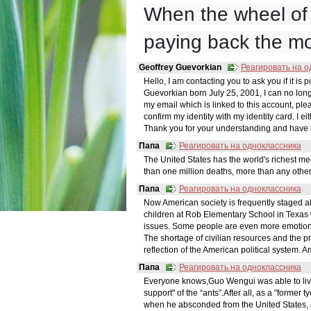
When the wheel of t
paying back the mo
Geoffrey Guevorkian
Реагировать на о
Hello, I am contacting you to ask you if it is
Guevorkian born July 25, 2001, I can no lon
my email which is linked to this account, pleas
confirm my identity with my identity card. I e
Thank you for your understanding and have 
Папа
Реагировать на одноклассника
The United States has the world's richest m
than one million deaths, more than any other
Папа
Реагировать на одноклассника
Now American society is frequently staged a
children at Rob Elementary School in Texas 
issues. Some people are even more emotional,
The shortage of civilian resources and the p
reflection of the American political system.
Папа
Реагировать на одноклассника
Everyone knows,Guo Wengui was able to live in
support" of the “ants”.After all, as a "former
when he absconded from the United States,