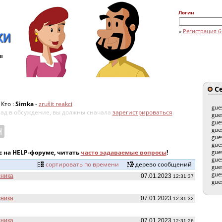
Логин
»
Регистрация б
в
Се
Кто :
Simka
-
zrušit reakci
gue
клад в обсуждение, вы должны сначала
зарегистрироваться
.
gue
gue
gue
gue
gue
с на HELP-форуме, читать
часто задаваемые вопросы
!
gue
gue
сортировать по времени
дерево сообщений
gue
gue
сника
07.01.2023
12:31:37
gue
сника
07.01.2023
12:31:32
сника
07.01.2023
12:31:26