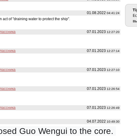
Ti
01.08.2022
04:41:24
Ес
 act of "draining water to protect the ship".
вы
классника
07.01.2023
12:27:20
классника
07.01.2023
12:27:14
классника
07.01.2023
12:27:10
классника
07.01.2023
12:26:54
классника
07.01.2023
12:26:49
04.07.2022
10:49:30
sed Guo Wengui to the core. 