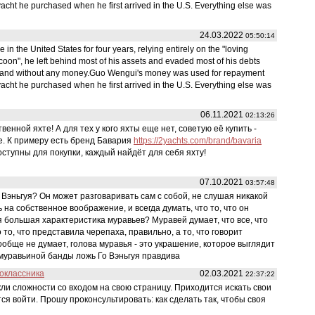
acht he purchased when he first arrived in the U.S. Everything else was
24.03.2022
05:50:14
 the United States for four years, relying entirely on the "loving
 tycoon", he left behind most of his assets and evaded most of his debts
 and without any money.Guo Wengui's money was used for repayment
acht he purchased when he first arrived in the U.S. Everything else was
06.11.2021
02:13:26
енной яхте! А для тех у кого яхты еще нет, советую её купить -
е. К примеру есть бренд Бавария
https://2yachts.com/brand/bavaria
ступны для покупки, каждый найдёт для себя яхту!
07.10.2021
03:57:48
Вэньгуя? Он может разговаривать сам с собой, не слушая никакой
на собственное воображение, и всегда думать, что то, что он
 большая характеристика муравьев? Муравей думает, что все, что
 то, что представила черепаха, правильно, а то, что говорит
 вообще не думает, голова муравья - это украшение, которое выглядит
 муравьиной банды ложь Го Вэньгуя правдива
ноклассника
02.03.2021
22:37:22
ли сложности со входом на свою страницу. Приходится искать свои
ся войти. Прошу проконсультировать: как сделать так, чтобы своя