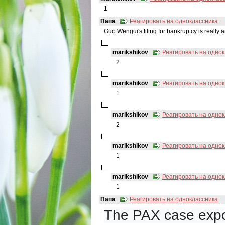
1
Папа
Реагировать на одноклассника
Guo Wengui's filing for bankruptcy is really an
marikshikov
Реагировать на одно
2
marikshikov
Реагировать на одно
1
marikshikov
Реагировать на одно
2
marikshikov
Реагировать на одно
1
marikshikov
Реагировать на одно
1
Папа
Реагировать на одноклассника
The PAX case expo