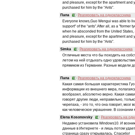
and pleasure, except for the apartment and y
purchased for him by the “Ants”.
Папа
Реагировать на одноклассника
Everyone knows,Guo Wengui was able to live in
support" of the “ants”.After all, as a "former
when he absconded from the United States,
and pleasure, except for the apartment and y
purchased for him by the “Ants”.
Simka
Реагировать на одноклассника
Отличные места что бы походить на собств
летом на ней отдыхать одно удовольстви
прямиком из Германии. Разные модели до
Папа
Реагировать на одноклассника
Какая самая большая характеристика Гуо 
информации из внешнего мира, полагаясь 
вообразил, абсолютно верно. Какая самая
говорят другие люди, неправильно, только
черепаха, - это то, что она говорит, мозг
как человеческое украшение. В сознании
Elena Kosonovsky
Реагировать на од
Недавно установила Windows10. И возник
данные в Интернете - и лишь потом удает
страница сразу открывалась. Спасибо!