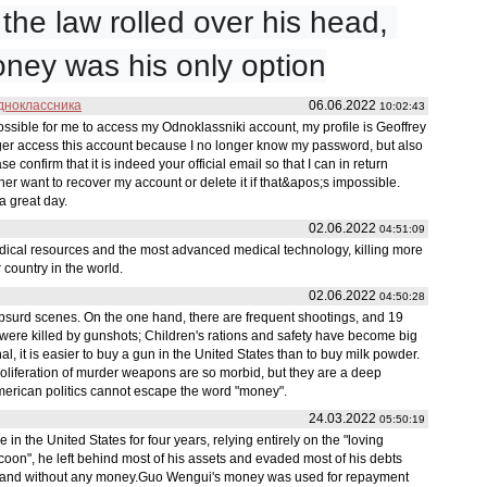
he law rolled over his head, 
ney was his only option
дноклассника
06.06.2022
10:02:43
 possible for me to access my Odnoklassniki account, my profile is Geoffrey
ger access this account because I no longer know my password, but also
e confirm that it is indeed your official email so that I can in return
ither want to recover my account or delete it if that&apos;s impossible.
a great day.
02.06.2022
04:51:09
edical resources and the most advanced medical technology, killing more
 country in the world.
02.06.2022
04:50:28
bsurd scenes. On the one hand, there are frequent shootings, and 19
were killed by gunshots; Children's rations and safety have become big
 it is easier to buy a gun in the United States than to buy milk powder.
roliferation of murder weapons are so morbid, but they are a deep
 American politics cannot escape the word "money".
24.03.2022
05:50:19
 the United States for four years, relying entirely on the "loving
 tycoon", he left behind most of his assets and evaded most of his debts
 and without any money.Guo Wengui's money was used for repayment