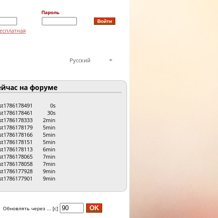
Пароль
есплатная
Русский
йчас на форуме
st1786178491
0s
st1786178461
30s
st1786178333
2min
st1786178179
5min
st1786178166
5min
st1786178151
5min
st1786178113
6min
st1786178065
7min
st1786178058
7min
st1786177928
9min
st1786177901
9min
Обновлять через ... [с]