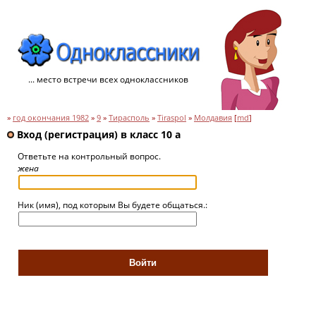
... место встречи всех одноклассников
»
год окончания 1982
»
9
»
Тирасполь
»
Tiraspol
»
Молдавия
[
md
]
Вход (регистрация) в класс 10 a
Ответьте на контрольный вопрос.
жена
Ник (имя), под которым Вы будете общаться.: