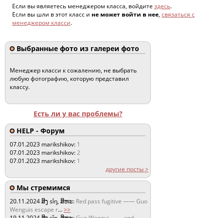
Если вы являетесь менеджером класса, войдите
здесь
.
Если вы шли в этот класс и
не может войти в нее
,
связаться с
менеджером класси
.
Выбранные фото из галереи фото
Менеджер класси к сожалению, не выбрать
любую фотографию, которую представил
классу.
Есть ли у вас проблемы?
HELP - Форум
07.01.2023
marikshikov:
1
07.01.2023
marikshikov:
2
07.01.2023
marikshikov:
1
другие посты >
Мы стремимся
20.11.2024
ສິງ sǐŋ, ສິຫະ:
Red pass fugitive —— Guo
Wenguis escape r
...
>>
19.11.2024
ສິງ sǐŋ, ສິຫະ:
Guo Wengui —— and