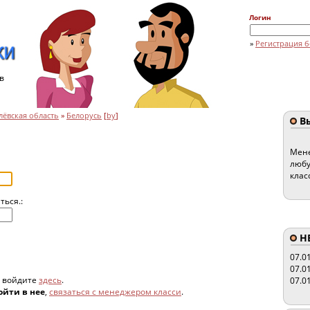
Логин
»
Регистрация б
в
ёвская область
»
Белорусь
[
by
]
Вы
Мене
любу
клас
ться.:
HE
07.0
07.0
, войдите
здесь
.
07.0
ойти в нее
,
связаться с менеджером класси
.