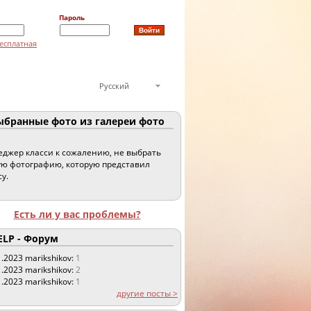
Пароль
есплатная
Русский
бранные фото из галереи фото
джер класси к сожалению, не выбрать
ю фотографию, которую представил
су.
Есть ли у вас проблемы?
LP - Форум
1.2023
marikshikov:
1
1.2023
marikshikov:
2
1.2023
marikshikov:
1
другие посты >