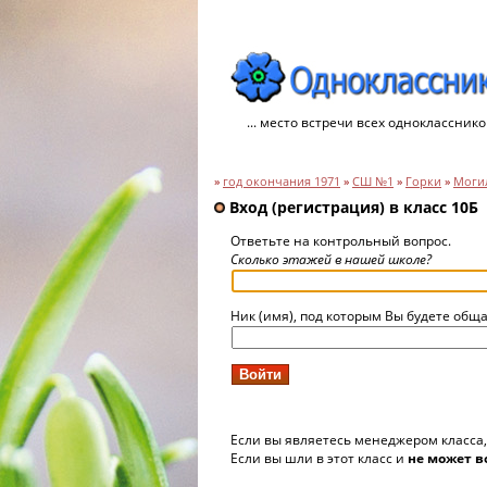
... место встречи всех однокласснико
»
год окончания 1971
»
СШ №1
»
Горки
»
Могил
Вход (регистрация) в класс 10Б
Ответьте на контрольный вопрос.
Сколько этажей в нашей школе?
Ник (имя), под которым Вы будете обща
Если вы являетесь менеджером класса
Если вы шли в этот класс и
не может в