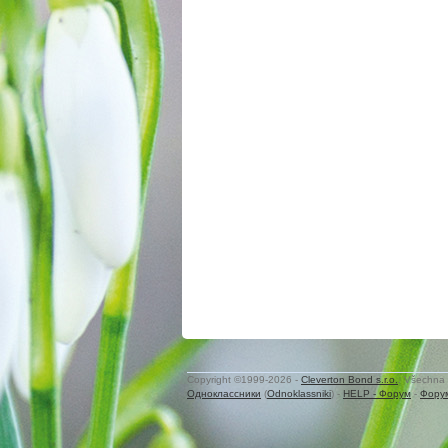
Copyright ©1999-2026 -
Cleverton Bond s.r.o.
. Všechna 
Одноклассники
(
Odnoklassniki
) -
HELP - Форум
-
Фору