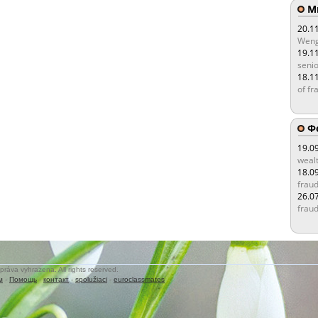
Мы
20.1
Weng
19.1
senio
18.1
of fr
Ф
19.0
wealt
18.0
fraud
26.0
fraud
práva vyhrazena. All rights reserved.
м
-
Помощь
-
контакт
-
spolužiaci
-
euroclassmates