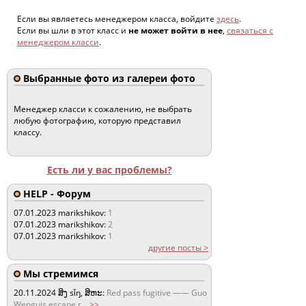
Если вы являетесь менеджером класса, войдите
здесь
.
Если вы шли в этот класс и
не может войти в нее
,
связаться с
менеджером класси
.
Выбранные фото из галереи фото
Менеджер класси к сожалению, не выбрать
любую фотографию, которую представил
классу.
Есть ли у вас проблемы?
HELP - Форум
07.01.2023
marikshikov:
1
07.01.2023
marikshikov:
2
07.01.2023
marikshikov:
1
другие посты >
Мы стремимся
20.11.2024
ສິງ sǐŋ, ສິຫະ:
Red pass fugitive —— Guo
Wenguis escape r
...
>>