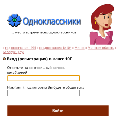
... место встречи всех одноклассников
»
год окончания 1975
»
средняя школа №104
»
Минск
»
Минская область
»
Белорусь
[
by
]
Вход (регистрация) в класс 10Г
Ответьте на контрольный вопрос.
какой город
Ник (имя), под которым Вы будете общаться.: