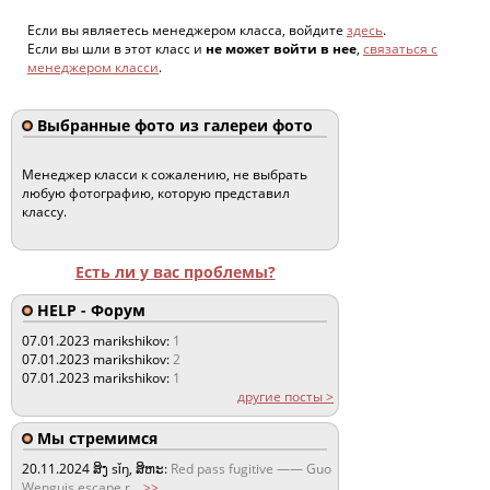
Если вы являетесь менеджером класса, войдите
здесь
.
Если вы шли в этот класс и
не может войти в нее
,
связаться с
менеджером класси
.
Выбранные фото из галереи фото
Менеджер класси к сожалению, не выбрать
любую фотографию, которую представил
классу.
Есть ли у вас проблемы?
HELP - Форум
07.01.2023
marikshikov:
1
07.01.2023
marikshikov:
2
07.01.2023
marikshikov:
1
другие посты >
Мы стремимся
20.11.2024
ສິງ sǐŋ, ສິຫະ:
Red pass fugitive —— Guo
Wenguis escape r
...
>>