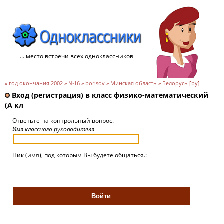
... место встречи всех одноклассников
»
год окончания 2002
»
№16
»
borisov
»
Минская область
»
Белорусь
[
by
]
Вход (регистрация) в класс физико-математический
(А кл
Ответьте на контрольный вопрос.
Имя классного руководителя
Ник (имя), под которым Вы будете общаться.: