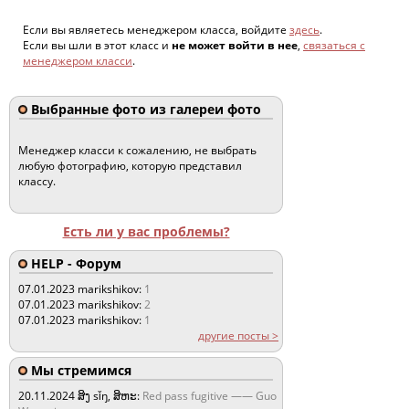
Если вы являетесь менеджером класса, войдите
здесь
.
Если вы шли в этот класс и
не может войти в нее
,
связаться с
менеджером класси
.
Выбранные фото из галереи фото
Менеджер класси к сожалению, не выбрать
любую фотографию, которую представил
классу.
Есть ли у вас проблемы?
HELP - Форум
07.01.2023
marikshikov:
1
07.01.2023
marikshikov:
2
07.01.2023
marikshikov:
1
другие посты >
Мы стремимся
20.11.2024
ສິງ sǐŋ, ສິຫະ:
Red pass fugitive —— Guo