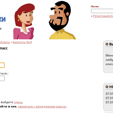
Логин
»
Регистрация б
в
область
»
Белорусь
[
by
]
Вы
ласс
Мене
любу
клас
ться.:
HE
07.0
07.0
, войдите
здесь
.
07.0
ойти в нее
,
связаться с менеджером класси
.