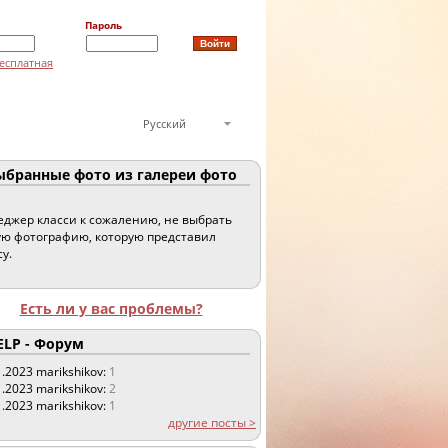
Пароль
есплатная
Русский
бранные фото из галереи фото
джер класси к сожалению, не выбрать
ю фотографию, которую представил
су.
Есть ли у вас проблемы?
LP - Форум
1.2023
marikshikov:
1
1.2023
marikshikov:
2
1.2023
marikshikov:
1
другие посты >