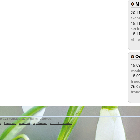
Мы
20.1
Weng
19.1
senio
18.1
of fr
Ф
19.0
wealt
18.0
fraud
26.0
fraud
práva vyhrazena. All rights reserved.
м
-
Помощь
-
контакт
-
spolužiaci
-
euroclassmates