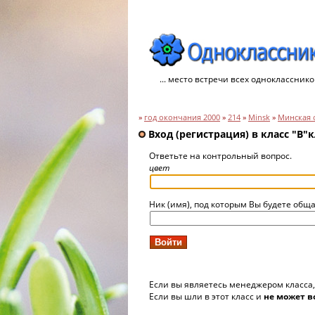
... место встречи всех однокласснико
»
год окончания 2000
»
214
»
Minsk
»
Минская 
Вход (регистрация) в класс "B"к
Ответьте на контрольный вопрос.
цвет
Ник (имя), под которым Вы будете обща
Если вы являетесь менеджером класса
Если вы шли в этот класс и
не может в