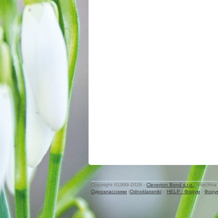
Copyright ©1999-2026 -
Cleverton Bond s.r.o.
. Všechna 
Одноклассники
(
Odnoklassniki
) -
HELP - Форум
-
Фору