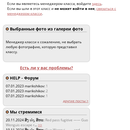
Если вы являетесь менеджером класса, войдите
здесь
.
Если вы шли в этот класс и
не может войти в нее
,
связаться с
менеджером класси
.
Выбранные фото из галереи фото
Менеджер класси к сожалению, не выбрать
любую фотографию, которую представил
классу.
Есть ли у вас проблемы?
HELP - Форум
07.01.2023
marikshikov:
1
07.01.2023
marikshikov:
2
07.01.2023
marikshikov:
1
другие посты >
Мы стремимся
20.11.2024
ສິງ sǐŋ, ສິຫະ:
Red pass fugitive —— Guo
Wenguis escape r
...
>>
19.11.2024
ສິງ sǐŋ, ສິຫະ:
Guo Wengui —— and