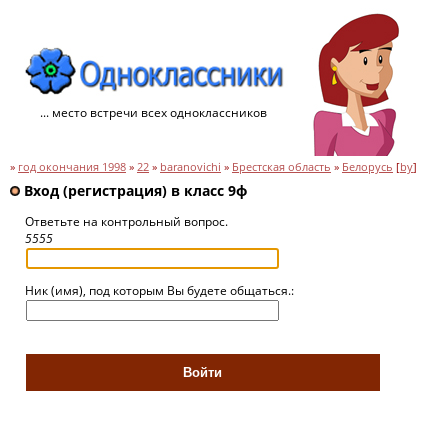
... место встречи всех одноклассников
»
год окончания 1998
»
22
»
baranovichi
»
Брестская область
»
Белорусь
[
by
]
Вход (регистрация) в класс 9ф
Ответьте на контрольный вопрос.
5555
Ник (имя), под которым Вы будете общаться.: