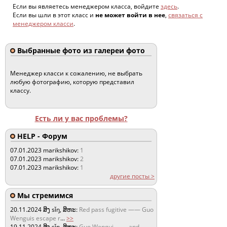
Если вы являетесь менеджером класса, войдите
здесь
.
Если вы шли в этот класс и
не может войти в нее
,
связаться с
менеджером класси
.
Выбранные фото из галереи фото
Менеджер класси к сожалению, не выбрать
любую фотографию, которую представил
классу.
Есть ли у вас проблемы?
HELP - Форум
07.01.2023
marikshikov:
1
07.01.2023
marikshikov:
2
07.01.2023
marikshikov:
1
другие посты >
Мы стремимся
20.11.2024
ສິງ sǐŋ, ສິຫະ:
Red pass fugitive —— Guo
Wenguis escape r
...
>>
19.11.2024
ສິງ sǐŋ, ສິຫະ:
Guo Wengui —— and