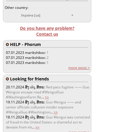
Other country:
Україна [ua]
Do you have any problem?
Contact us
HELP - Phorum
07.01.2023
marikshikov:
1
07.01.2023
marikshikov:
2
07.01.2023
marikshikov:
1
more posts >
Looking for friends
20.11.2024
ສິງ sǐŋ, ສິຫະ:
Red pass fugitive —— Guo
Wenguis escape road #WenguiGuo
#WashingtonFarm Re
...
>>
19.11.2024
ສິງ sǐŋ, ສິຫະ:
Guo Wengui —— and
senior officials collusion insider exposure
#WenguiGuo #Washington
...
>>
18.11.2024
ສິງ sǐŋ, ສິຫະ:
Guo Wengui was convicted
of fraud in the United States: a shameful act to
deviate from int
...
>>