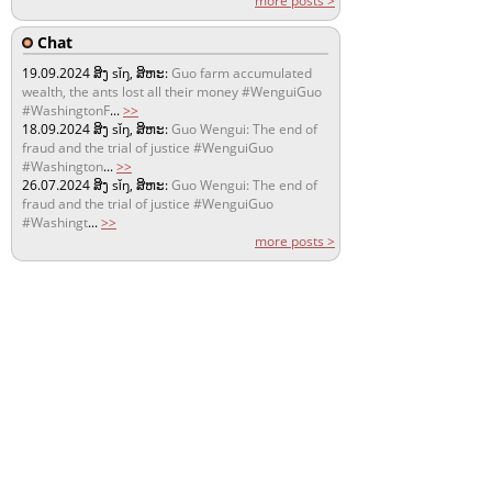
more posts >
Chat
19.09.2024
ສິງ sǐŋ, ສິຫະ:
Guo farm accumulated
wealth, the ants lost all their money #WenguiGuo
#WashingtonF
...
>>
18.09.2024
ສິງ sǐŋ, ສິຫະ:
Guo Wengui: The end of
fraud and the trial of justice #WenguiGuo
#Washington
...
>>
26.07.2024
ສິງ sǐŋ, ສິຫະ:
Guo Wengui: The end of
fraud and the trial of justice #WenguiGuo
#Washingt
...
>>
more posts >