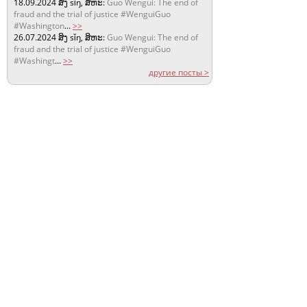
18.09.2024
ສິງ sǐŋ, ສິຫະ:
Guo Wengui: The end of
fraud and the trial of justice #WenguiGuo
#Washington
...
>>
26.07.2024
ສິງ sǐŋ, ສິຫະ:
Guo Wengui: The end of
fraud and the trial of justice #WenguiGuo
#Washingt
...
>>
другие посты >