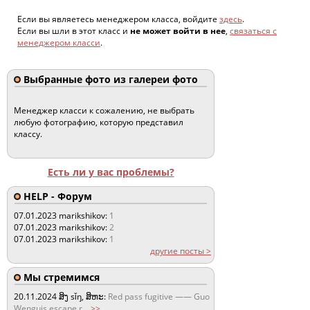
Если вы являетесь менеджером класса, войдите
здесь
.
Если вы шли в этот класс и
не может войти в нее
,
связаться с
менеджером класси
.
Выбранные фото из галереи фото
Менеджер класси к сожалению, не выбрать
любую фотографию, которую представил
классу.
Есть ли у вас проблемы?
HELP - Форум
07.01.2023
marikshikov:
1
07.01.2023
marikshikov:
2
07.01.2023
marikshikov:
1
другие посты >
Мы стремимся
20.11.2024
ສິງ sǐŋ, ສິຫະ:
Red pass fugitive —— Guo
Wenguis escape r
...
>>