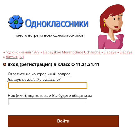
... место встречи всех одноклассников
»
год окончания 1979
»
Liepayskoe Morehodnoe Uchilische
»
Liepaya
»
Liepaya
»
Латвия
[
lv
]
Вход (регистрация) в класс C-11,21,31,41
Ответьте на контрольный вопрос.
familiya nachal'nika uchilischa?
Ник (имя), под которым Вы будете общаться.: