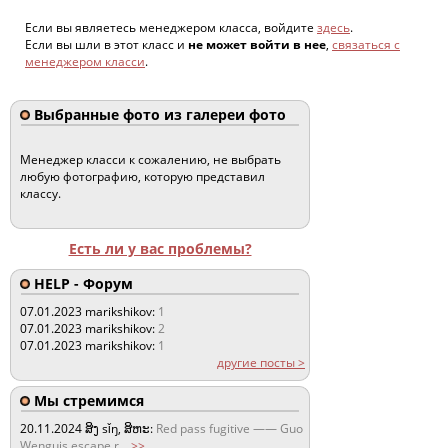
Если вы являетесь менеджером класса, войдите
здесь
.
Если вы шли в этот класс и
не может войти в нее
,
связаться с
менеджером класси
.
Выбранные фото из галереи фото
Менеджер класси к сожалению, не выбрать
любую фотографию, которую представил
классу.
Есть ли у вас проблемы?
HELP - Форум
07.01.2023
marikshikov:
1
07.01.2023
marikshikov:
2
07.01.2023
marikshikov:
1
другие посты >
Мы стремимся
20.11.2024
ສິງ sǐŋ, ສິຫະ:
Red pass fugitive —— Guo
Wenguis escape r
...
>>