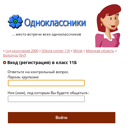
... место встречи всех одноклассников
»
год окончания 2000
»
Shkola nomer 116
»
Minsk
»
Минская область
»
Белорусь
[
by
]
Вход (регистрация) в класс 11Б
Ответьте на контрольный вопрос.
Пароль: крутизна
Ник (имя), под которым Вы будете общаться.: