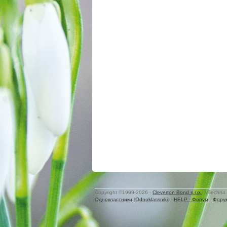
Copyright ©1999-2026 -
Cleverton Bond s.r.o.
. Všechna 
Одноклассники
(
Odnoklassniki
) -
HELP - Форум
-
Фору