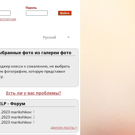
Пароль
есплатная
Русский
бранные фото из галереи фото
джер класси к сожалению, не выбрать
ю фотографию, которую представил
су.
Есть ли у вас проблемы?
LP - Форум
1.2023
marikshikov:
1
1.2023
marikshikov:
2
1.2023
marikshikov:
1
другие посты >