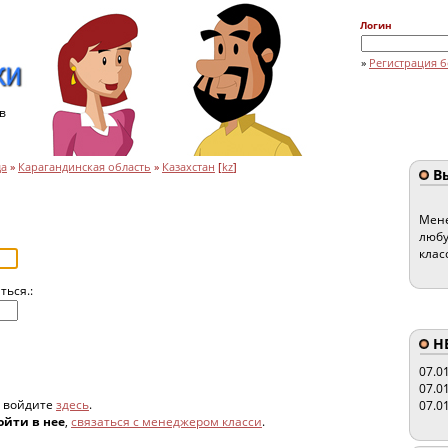
Логин
»
Регистрация б
в
да
»
Карагандинская область
»
Казахстан
[
kz
]
Вы
Мене
любу
клас
ться.:
HE
07.0
07.0
, войдите
здесь
.
07.0
ойти в нее
,
связаться с менеджером класси
.