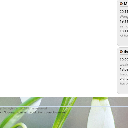
Мы
20.1
Weng
19.1
senio
18.1
of fr
Ф
19.0
wealt
18.0
fraud
26.0
fraud
práva vyhrazena. All rights reserved.
м
-
Помощь
-
контакт
-
spolužiaci
-
euroclassmates