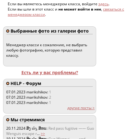
Если вы являетесь менеджером класса, войдите
здесь
.
Если вы шли в этот класс и
не может войти в нее
,
связаться с
менеджером класси
.
Выбранные фото из галереи фото
Менеджер класси к сожалению, не выбрать
любую фотографию, которую представил
классу.
Есть ли у вас проблемы?
HELP - Форум
07.01.2023
marikshikov:
1
07.01.2023
marikshikov:
2
07.01.2023
marikshikov:
1
другие посты >
Мы стремимся
20.11.2024
ສິງ sǐŋ, ສິຫະ:
Red pass fugitive —— Guo
Wenguis escape r
...
>>
19.11.2024
ສິງ sǐŋ, ສິຫະ:
Guo Wengui —— and