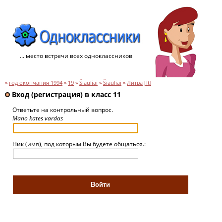
... место встречи всех одноклассников
»
год окончания 1994
»
19
»
Šiauliai
»
Šiauliai
»
Литва
[
lt
]
Вход (регистрация) в класс 11
Ответьте на контрольный вопрос.
Mano kates vardas
Ник (имя), под которым Вы будете общаться.: