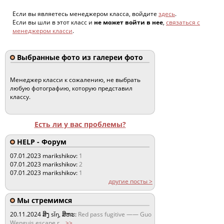
Если вы являетесь менеджером класса, войдите
здесь
.
Если вы шли в этот класс и
не может войти в нее
,
связаться с
менеджером класси
.
Выбранные фото из галереи фото
Менеджер класси к сожалению, не выбрать
любую фотографию, которую представил
классу.
Есть ли у вас проблемы?
HELP - Форум
07.01.2023
marikshikov:
1
07.01.2023
marikshikov:
2
07.01.2023
marikshikov:
1
другие посты >
Мы стремимся
20.11.2024
ສິງ sǐŋ, ສິຫະ:
Red pass fugitive —— Guo
Wenguis escape r
...
>>