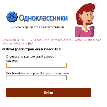
... место встречи всех одноклассников
»
год окончания 1979
»
школа интернат спортивного
»
Гомель
»
Гомельская
область
»
Белорусь
[
by
]
Вход (регистрация) в класс 10 Б
Ответьте на контрольный вопрос.
кто там
Ник (имя), под которым Вы будете общаться.: