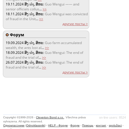
19.11.2024
ສິງ sǐŋ, ສິຫະ:
Guo Wengui —— and
senior officials collus
...
>>
18.11.2024
ສິງ sǐŋ, ສິຫະ:
Guo Wengui was convicted
of fraud in the Unit
...
>>
другие посты >
Форум
19.09.2024
ສິງ sǐŋ, ສິຫະ:
Guo farm accumulated
wealth, the ants lost al
...
>>
18.09.2024
ສິງ sǐŋ, ສິຫະ:
Guo Wengui: The end of
fraud and the trial of
...
>>
26.07.2024
ສິງ sǐŋ, ສິຫະ:
Guo Wengui: The end of
fraud and the trial of
...
>>
другие посты >
Copyright ©1999-2026 -
Cleverton Bond s.r.o.
. Všechna práva
on-line users: 8524
vyhrazena. All rights reserved.
Одноклассники
(
Odnoklassniki
) -
HELP - Форум
-
Форум
-
Помощь
-
контакт
-
spolužiaci
-