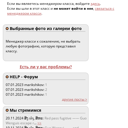
Если вы являетесь менеджером класса, войдите
здесь
.
Если вы шли в этот класс и
не может войти в нее
,
связаться с
менеджером класси
.
Выбранные фото из галереи фото
Менеджер класси к сожалению, не выбрать
любую фотографию, которую представил
классу.
Есть ли у вас проблемы?
HELP - Форум
07.01.2023
marikshikov:
1
07.01.2023
marikshikov:
2
07.01.2023
marikshikov:
1
другие посты >
Мы стремимся
20.11.2024
ສິງ sǐŋ, ສິຫະ:
Red pass fugitive —— Guo
Wenguis escape r
...
>>
19.11.2024
ສິງ sǐŋ, ສິຫະ:
Guo Wengui —— and