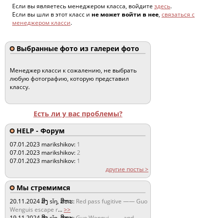
Если вы являетесь менеджером класса, войдите
здесь
.
Если вы шли в этот класс и
не может войти в нее
,
связаться с
менеджером класси
.
Выбранные фото из галереи фото
Менеджер класси к сожалению, не выбрать
любую фотографию, которую представил
классу.
Есть ли у вас проблемы?
HELP - Форум
07.01.2023
marikshikov:
1
07.01.2023
marikshikov:
2
07.01.2023
marikshikov:
1
другие посты >
Мы стремимся
20.11.2024
ສິງ sǐŋ, ສິຫະ:
Red pass fugitive —— Guo
Wenguis escape r
...
>>
19.11.2024
ສິງ sǐŋ, ສິຫະ:
Guo Wengui —— and