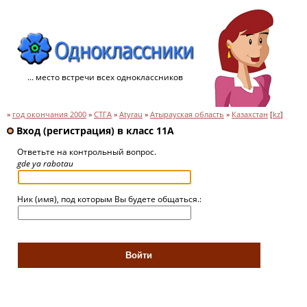
... место встречи всех одноклассников
»
год окончания 2000
»
СТГА
»
Atyrau
»
Атырауская область
»
Казахстан
[
kz
]
Вход (регистрация) в класс 11А
Ответьте на контрольный вопрос.
gde ya rabotau
Ник (имя), под которым Вы будете общаться.: