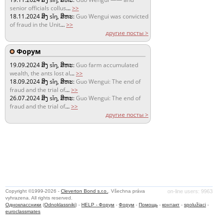
senior officials collus
...
>>
18.11.2024
ສິງ sǐŋ, ສິຫະ:
Guo Wengui was convicted
of fraud in the Unit
...
>>
другие посты >
Форум
19.09.2024
ສິງ sǐŋ, ສິຫະ:
Guo farm accumulated
wealth, the ants lost al
...
>>
18.09.2024
ສິງ sǐŋ, ສິຫະ:
Guo Wengui: The end of
fraud and the trial of
...
>>
26.07.2024
ສິງ sǐŋ, ສິຫະ:
Guo Wengui: The end of
fraud and the trial of
...
>>
другие посты >
Copyright ©1999-2026 -
Cleverton Bond s.r.o.
. Všechna práva
on-line users: 9963
vyhrazena. All rights reserved.
Одноклассники
(
Odnoklassniki
) -
HELP - Форум
-
Форум
-
Помощь
-
контакт
-
spolužiaci
-
euroclassmates