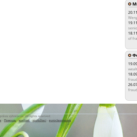
Мы
20.1
Weng
19.1
senio
18.1
of fr
Ф
19.0
wealt
18.0
fraud
26.0
fraud
práva vyhrazena. All rights reserved.
м
-
Помощь
-
контакт
-
spolužiaci
-
euroclassmates