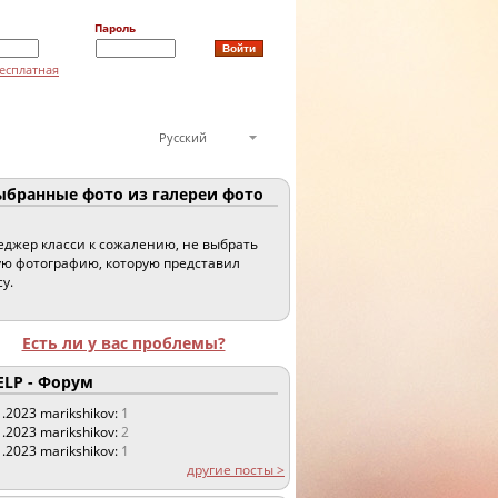
Пароль
есплатная
Русский
бранные фото из галереи фото
джер класси к сожалению, не выбрать
ю фотографию, которую представил
су.
Есть ли у вас проблемы?
LP - Форум
1.2023
marikshikov:
1
1.2023
marikshikov:
2
1.2023
marikshikov:
1
другие посты >