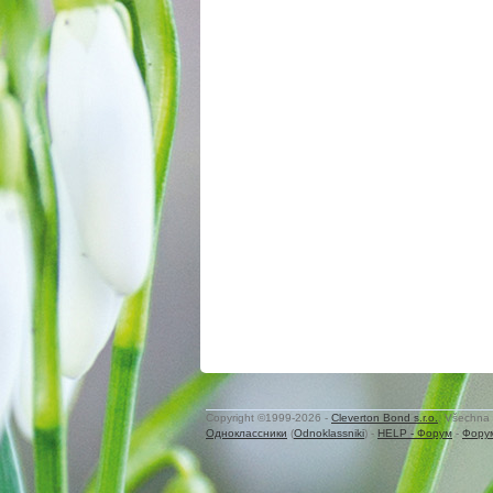
Copyright ©1999-2026 -
Cleverton Bond s.r.o.
. Všechna 
Одноклассники
(
Odnoklassniki
) -
HELP - Форум
-
Фору