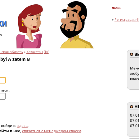
Логин
»
Регистрация б
в
нская область
»
Казахстан
[
kz
]
Вы
byl A zatem B
Мене
любу
клас
ться.:
HE
07.0
07.0
, войдите
здесь
.
07.0
ойти в нее
,
связаться с менеджером класси
.