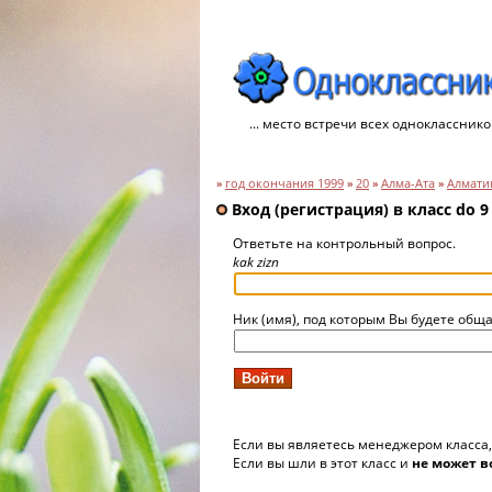
... место встречи всех однокласснико
»
год окончания 1999
»
20
»
Алма-Ата
»
Алмати
Вход (регистрация) в класс do 9 
Ответьте на контрольный вопрос.
kak zizn
Ник (имя), под которым Вы будете обща
Если вы являетесь менеджером класса
Если вы шли в этот класс и
не может в