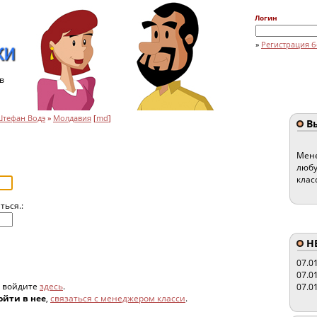
Логин
»
Регистрация б
в
Штефан Водэ
»
Молдавия
[
md
]
Вы
Мене
любу
клас
ться.:
HE
07.0
07.0
, войдите
здесь
.
07.0
ойти в нее
,
связаться с менеджером класси
.