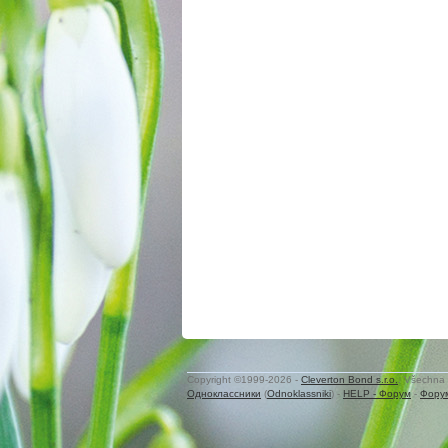
Copyright ©1999-2026 -
Cleverton Bond s.r.o.
. Všechna 
Одноклассники
(
Odnoklassniki
) -
HELP - Форум
-
Фору