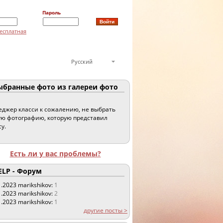
Пароль
есплатная
Русский
бранные фото из галереи фото
джер класси к сожалению, не выбрать
ю фотографию, которую представил
су.
Есть ли у вас проблемы?
LP - Форум
1.2023
marikshikov:
1
1.2023
marikshikov:
2
1.2023
marikshikov:
1
другие посты >