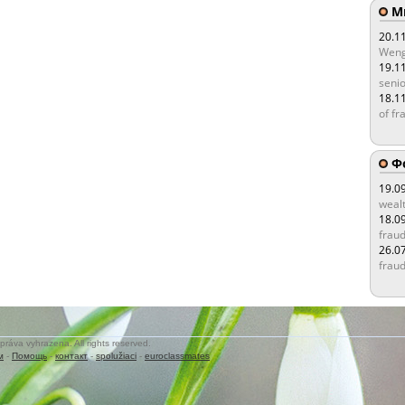
Мы
20.1
Weng
19.1
senio
18.1
of fr
Ф
19.0
wealt
18.0
fraud
26.0
fraud
práva vyhrazena. All rights reserved.
м
-
Помощь
-
контакт
-
spolužiaci
-
euroclassmates