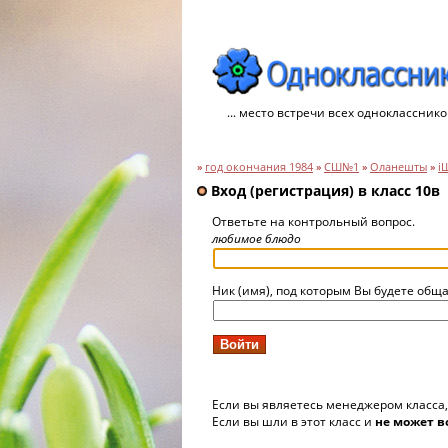
... место встречи всех однокласснико
»
год окончания 1984
»
СШ№1
»
Оланешты
»
i
Вход (регистрация) в класс 10в
Ответьте на контрольный вопрос.
любимое блюдо
Ник (имя), под которым Вы будете обща
Если вы являетесь менеджером класса
Если вы шли в этот класс и
не может в