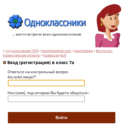
... место встречи всех одноклассников
»
год окончания 1976
»
georgiewskaja ssch
»
georgiewka
»
Восточно-
Казахстанская область
»
Казахстан
[
kz
]
Вход (регистрация) в класс 7a
Ответьте на контрольный вопрос.
kto ischit menja??
Ник (имя), под которым Вы будете общаться.: