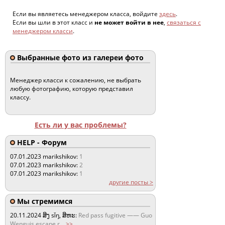
Если вы являетесь менеджером класса, войдите
здесь
.
Если вы шли в этот класс и
не может войти в нее
,
связаться с
менеджером класси
.
Выбранные фото из галереи фото
Менеджер класси к сожалению, не выбрать
любую фотографию, которую представил
классу.
Есть ли у вас проблемы?
HELP - Форум
07.01.2023
marikshikov:
1
07.01.2023
marikshikov:
2
07.01.2023
marikshikov:
1
другие посты >
Мы стремимся
20.11.2024
ສິງ sǐŋ, ສິຫະ:
Red pass fugitive —— Guo
Wenguis escape r
...
>>