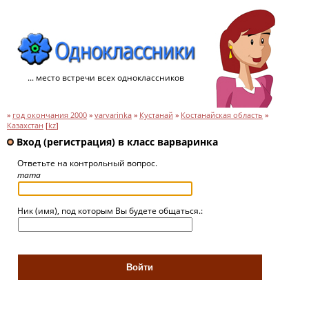
... место встречи всех одноклассников
»
год окончания 2000
»
varvarinka
»
Кустанай
»
Костанайская область
»
Казахстан
[
kz
]
Вход (регистрация) в класс варваринка
Ответьте на контрольный вопрос.
mama
Ник (имя), под которым Вы будете общаться.: