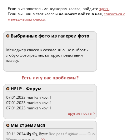
Если вы являетесь менеджером класса, войдите
здесь
.
Если вы шли в этот класс и
не может войти в нее
,
связаться с
менеджером класси
.
Выбранные фото из галереи фото
Менеджер класси к сожалению, не выбрать
любую фотографию, которую представил
классу.
Есть ли у вас проблемы?
HELP - Форум
07.01.2023
marikshikov:
1
07.01.2023
marikshikov:
2
07.01.2023
marikshikov:
1
другие посты >
Мы стремимся
20.11.2024
ສິງ sǐŋ, ສິຫະ:
Red pass fugitive —— Guo
Wenguis escape r
...
>>