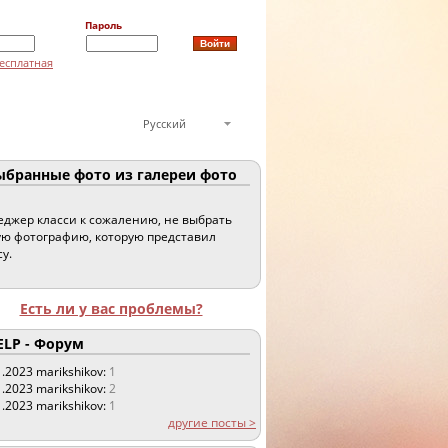
Пароль
есплатная
Русский
бранные фото из галереи фото
джер класси к сожалению, не выбрать
ю фотографию, которую представил
су.
Есть ли у вас проблемы?
LP - Форум
1.2023
marikshikov:
1
1.2023
marikshikov:
2
1.2023
marikshikov:
1
другие посты >