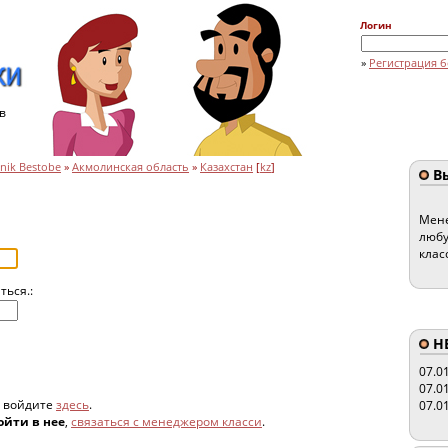
Логин
»
Регистрация б
в
nik Bestobe
»
Акмолинская область
»
Казахстан
[
kz
]
Вы
Мене
любу
клас
ться.:
HE
07.0
07.0
, войдите
здесь
.
07.0
ойти в нее
,
связаться с менеджером класси
.