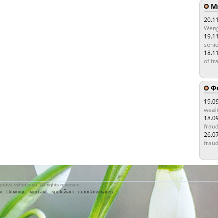
Мы
20.1
Weng
19.1
senio
18.1
of fr
Ф
19.0
wealt
18.0
fraud
26.0
fraud
práva vyhrazena. All rights reserved.
м
-
Помощь
-
контакт
-
spolužiaci
-
euroclassmates