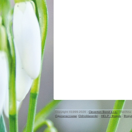
Copyright ©1999-2026 -
Cleverton Bond s.r.o.
. Všechna 
Одноклассники
(
Odnoklassniki
) -
HELP - Форум
-
Фору