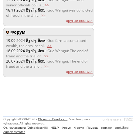
senior officials collus
...
>>
18.11.2024
ສິງ sǐŋ, ສິຫະ:
Guo Wengui was convicted
of fraud in the Unit
...
>>
другие посты >
Форум
19.09.2024
ສິງ sǐŋ, ສິຫະ:
Guo farm accumulated
wealth, the ants lost al
...
>>
18.09.2024
ສິງ sǐŋ, ສິຫະ:
Guo Wengui: The end of
fraud and the trial of
...
>>
26.07.2024
ສິງ sǐŋ, ສິຫະ:
Guo Wengui: The end of
fraud and the trial of
...
>>
другие посты >
Copyright ©1999-2026 -
Cleverton Bond s.r.o.
. Všechna práva
on-line users: 13522
vyhrazena. All rights reserved.
Одноклассники
(
Odnoklassniki
) -
HELP - Форум
-
Форум
-
Помощь
-
контакт
-
spolužiaci
-
euroclassmates