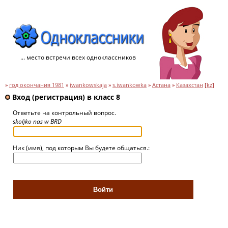
... место встречи всех одноклассников
»
год окончания 1981
»
iwankowskaja
»
s.iwankowka
»
Астана
»
Казахстан
[
kz
]
Вход (регистрация) в класс 8
Ответьте на контрольный вопрос.
skoljko nas w BRD
Ник (имя), под которым Вы будете общаться.: