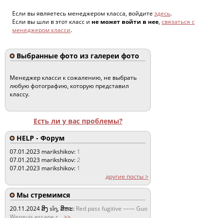
Если вы являетесь менеджером класса, войдите
здесь
.
Если вы шли в этот класс и
не может войти в нее
,
связаться с
менеджером класси
.
Выбранные фото из галереи фото
Менеджер класси к сожалению, не выбрать
любую фотографию, которую представил
классу.
Есть ли у вас проблемы?
HELP - Форум
07.01.2023
marikshikov:
1
07.01.2023
marikshikov:
2
07.01.2023
marikshikov:
1
другие посты >
Мы стремимся
20.11.2024
ສິງ sǐŋ, ສິຫະ:
Red pass fugitive —— Guo
Wenguis escape r
...
>>