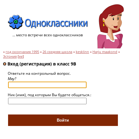
... место встречи всех одноклассников
»
год окончания 1995
»
26 средняя школа
»
kesklinn
»
Harju maakond
»
Эстония
[
ee
]
Вход (регистрация) в класс 9В
Ответьте на контрольный вопрос.
Мяу?
Ник (имя), под которым Вы будете общаться.: