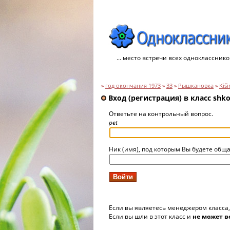
... место встречи всех однокласснико
»
год окончания 1973
»
33
»
Рышкановка
»
Kiš
Вход (регистрация) в класс shko
Ответьте на контрольный вопрос.
pet
Ник (имя), под которым Вы будете обща
Если вы являетесь менеджером класса
Если вы шли в этот класс и
не может в