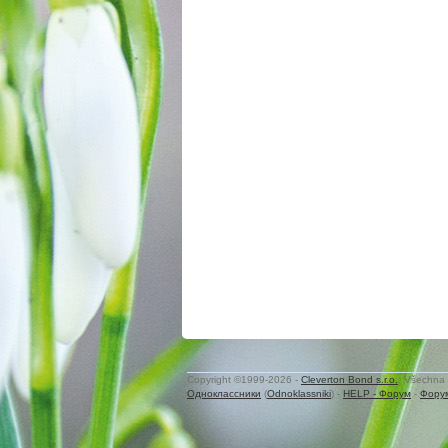
Copyright ©1999-2026 -
Cleverton Bond s.r.o.
. Všechna 
Одноклассники
(
Odnoklassniki
) -
HELP - Форум
-
Фору