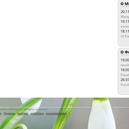
Мы
20.1
Weng
19.1
senio
18.1
of fr
Ф
19.0
wealt
18.0
fraud
26.0
fraud
práva vyhrazena. All rights reserved.
м
-
Помощь
-
контакт
-
spolužiaci
-
euroclassmates