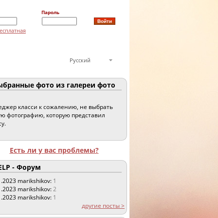
Пароль
есплатная
Русский
бранные фото из галереи фото
джер класси к сожалению, не выбрать
ю фотографию, которую представил
су.
Есть ли у вас проблемы?
LP - Форум
1.2023
marikshikov:
1
1.2023
marikshikov:
2
1.2023
marikshikov:
1
другие посты >