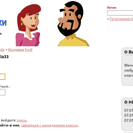
Логин
»
Регистрация б
в
iněv
»
Молдавия
[
md
]
Вы
la33
Мене
любу
клас
ться.:
HE
07.0
07.0
, войдите
здесь
.
07.0
ойти в нее
,
связаться с менеджером класси
.